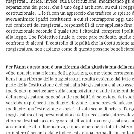
magistrati. Incide, invece, sulla Costituzione, modificando gli e
separazione dei poteri che è uno degli architravi su cui si regg
costituzionale. E lo fa con un approccio che tradisce lo spirito 
aveva animato i padri costituenti, a cui si contrappone oggi uno 
nei confronti dei magistrati, responsabili di aver applicato fino 
costituzionale secondo il quale tutti i cittadini, compresi i poli
alla legge. E se l’obiettivo finale è, come pare evidente, quello 
confronti di alcuni, il controllo di legalità che la Costituzione 
magistratura, non capiamo come di questo possano beneficiarsi t
Per l’Anm questa non è una riforma della giustizia ma della m
«Che non sia una riforma della giustizia, come viene erroneam
bensì una riforma della magistratura risulta evidente dal fatto 
parte della Costituzione dedicata alla Magistratura e al suo ass
incidendo in particolare sulla composizione e sulle funzioni d
della magistratura, nonché sulle modalità di selezione dei su
verrebbero più scelti mediante elezione, come prevede adesso l
mediante una “estrazione a sorte”, al solo scopo di privare l’or
magistratura di rappresentatività e della necessaria autorevolez
riforma destinata a consegnare ai cittadini una magistratura c
autonomia e di indipendenza, e questo perché in tutti i sistemi 
ministero è separato dal giudice esiste una forma di controllo p