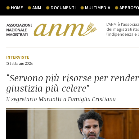
HOME
ANM
DOCUMENTI
MULTIMEDIA
APPROFON
L'ANM è l'associaz
dei magistrati ital
l'indipendenza e 
INTERVISTE
13 febbraio 2025
"Servono più risorse per render
giustizia più celere"
Il segretario Maruotti a Famiglia Cristiana