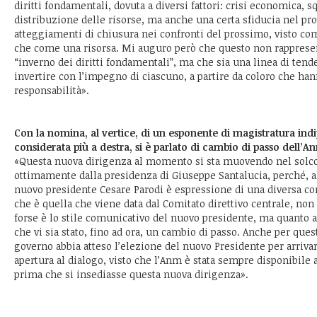
diritti fondamentali, dovuta a diversi fattori: crisi economica, s
distribuzione delle risorse, ma anche una certa sfiducia nel pr
atteggiamenti di chiusura nei confronti del prossimo, visto co
che come una risorsa. Mi auguro però che questo non rappresent
“inverno dei diritti fondamentali”, ma che sia una linea di tend
invertire con l’impegno di ciascuno, a partire da coloro che han
responsabilità».
Con la nomina, al vertice, di un esponente di magistratura ind
considerata più a destra, si è parlato di cambio di passo dell’A
«Questa nuova dirigenza al momento si sta muovendo nel solco 
ottimamente dalla presidenza di Giuseppe Santalucia, perché, al d
nuovo presidente Cesare Parodi è espressione di una diversa corr
che è quella che viene data dal Comitato direttivo centrale, non
forse è lo stile comunicativo del nuovo presidente, ma quanto a
che vi sia stato, fino ad ora, un cambio di passo. Anche per que
governo abbia atteso l’elezione del nuovo Presidente per arriva
apertura al dialogo, visto che l’Anm è stata sempre disponibile 
prima che si insediasse questa nuova dirigenza».