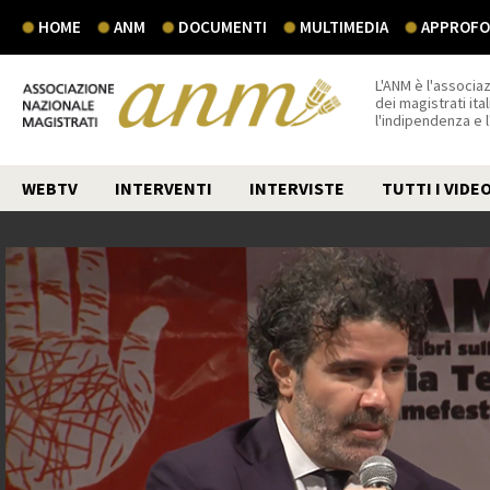
HOME
ANM
DOCUMENTI
MULTIMEDIA
APPROFON
L'ANM è l'associaz
dei magistrati ital
l'indipendenza e 
WEBTV
INTERVENTI
INTERVISTE
TUTTI I VIDE