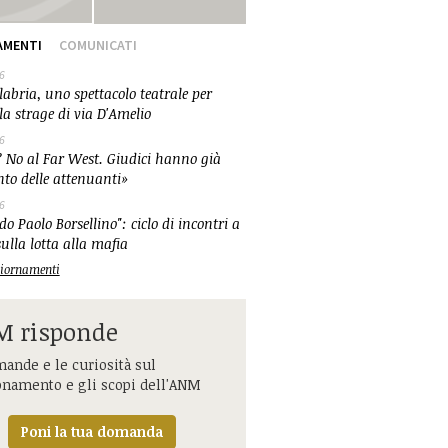
AMENTI
COMUNICATI
6
abria, uno spettacolo teatrale per
la strage di via D'Amelio
6
 No al Far West. Giudici hanno già
nto delle attenuanti»
6
o Paolo Borsellino": ciclo di incontri a
ulla lotta alla mafia
ggiornamenti
 risponde
ande e le curiosità sul
onamento e gli scopi dell'ANM
Poni la tua domanda