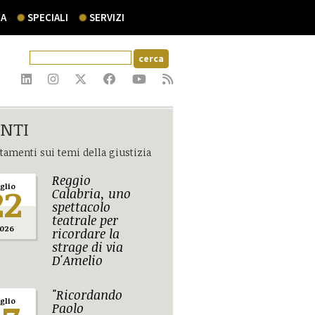
A
SPECIALI
SERVIZI
NTI
amenti sui temi della giustizia
Reggio
22
uglio
Calabria, uno
spettacolo
teatrale per
026
ricordare la
strage di via
D'Amelio
"Ricordando
uglio
Paolo