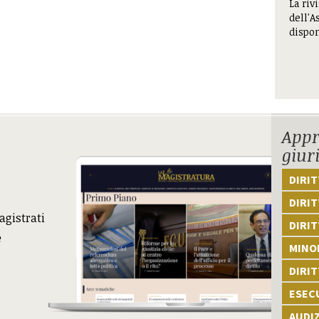
La riv
dell'A
dispon
Appr
giur
DIRI
DIRIT
agistrati
DIRIT
e
MINOR
DIRI
ESEC
AUDI