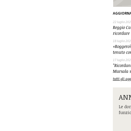
AGGIORN
22 luglio 202
Reggio Cal
ricordare 
18 luglio 202
«Roggero?
tenuto co
17 luglio 202
"Ricordand
Marsala s
tutti gli a
ANM
Le dom
funzi