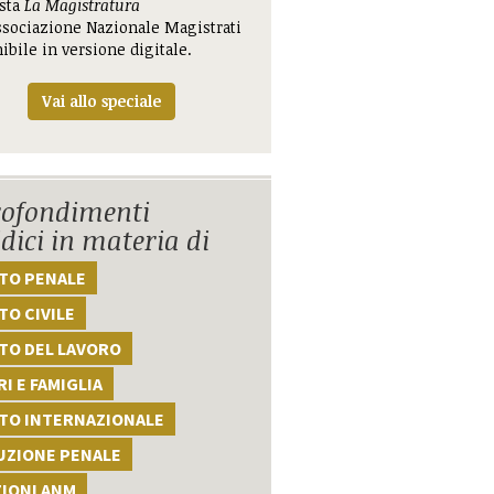
ista
La Magistratura
ssociazione Nazionale Magistrati
ibile in versione digitale.
Vai allo speciale
ofondimenti
idici in materia di
TTO PENALE
TO CIVILE
TO DEL LAVORO
I E FAMIGLIA
TTO INTERNAZIONALE
UZIONE PENALE
ZIONI ANM