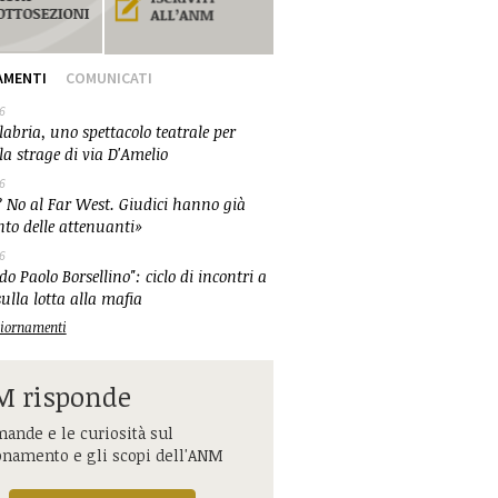
AMENTI
COMUNICATI
6
abria, uno spettacolo teatrale per
la strage di via D'Amelio
6
 No al Far West. Giudici hanno già
nto delle attenuanti»
6
o Paolo Borsellino": ciclo di incontri a
ulla lotta alla mafia
ggiornamenti
 risponde
ande e le curiosità sul
onamento e gli scopi dell'ANM