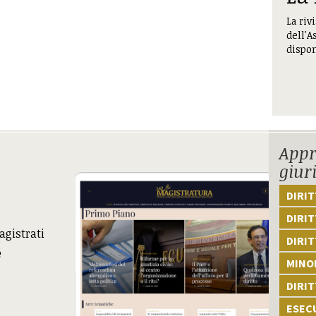
La riv
dell'A
dispon
Appr
giur
DIRI
DIRIT
agistrati
DIRIT
e
MINOR
DIRI
ESEC