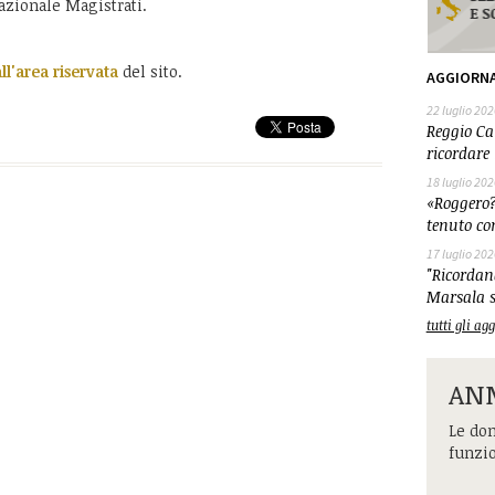
Nazionale Magistrati.
all'area riservata
del sito.
AGGIORN
22 luglio 202
Reggio Cal
ricordare 
18 luglio 202
«Roggero?
tenuto co
17 luglio 202
"Ricordand
Marsala s
tutti gli a
ANM
Le dom
funzi