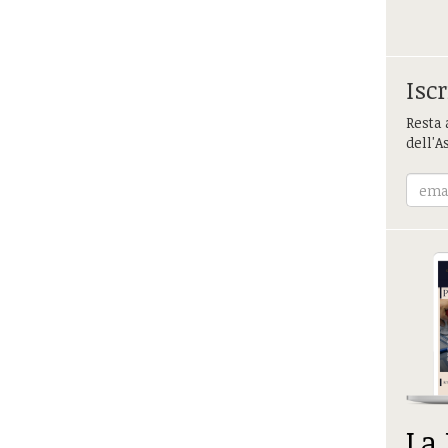
Iscr
Resta 
dell'A
La