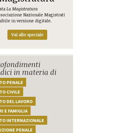
ista
La Magistratura
ssociazione Nazionale Magistrati
ibile in versione digitale.
Vai allo speciale
ofondimenti
idici in materia di
TTO PENALE
TO CIVILE
TO DEL LAVORO
I E FAMIGLIA
TTO INTERNAZIONALE
UZIONE PENALE