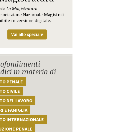
ista
La Magistratura
ssociazione Nazionale Magistrati
ibile in versione digitale.
Vai allo speciale
ofondimenti
idici in materia di
TTO PENALE
TO CIVILE
TO DEL LAVORO
I E FAMIGLIA
TTO INTERNAZIONALE
UZIONE PENALE