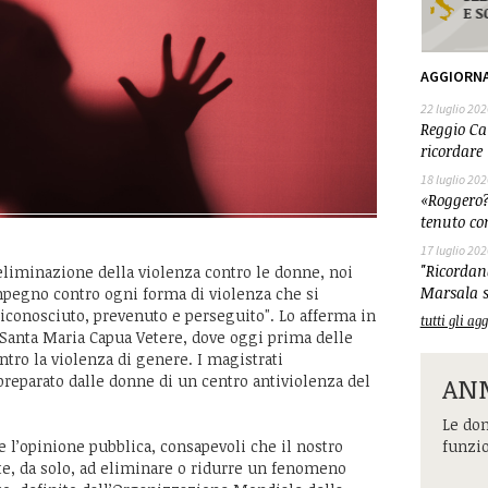
AGGIORN
22 luglio 202
Reggio Cal
ricordare 
18 luglio 202
«Roggero?
tenuto co
17 luglio 202
"Ricordand
’eliminazione della violenza contro le donne, noi
Marsala s
pegno contro ogni forma di violenza che si
riconosciuto, prevenuto e perseguito". Lo afferma in
tutti gli a
 Santa Maria Capua Vetere, dove oggi prima delle
ntro la violenza di genere. I magistrati
ANM
reparato dalle donne di un centro antiviolenza del
Le dom
funzi
e l’opinione pubblica, consapevoli che il nostro
e, da solo, ad eliminare o ridurre un fenomeno