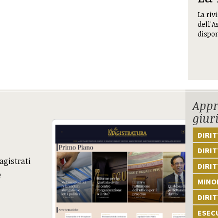
La riv
dell'A
dispon
Appr
giur
DIRI
DIRIT
agistrati
DIRIT
e
MINOR
DIRI
ESEC