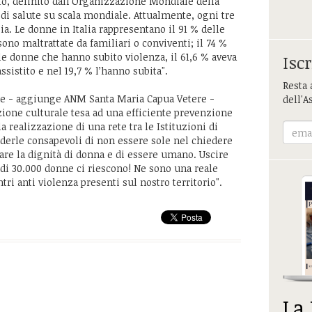
to, definito dall’Organizzazione Mondiale della
di salute su scala mondiale. Attualmente, ogni tre
ia. Le donne in Italia rappresentano il 91 % delle
sono maltrattate da familiari o conviventi; il 74 %
 le donne che hanno subito violenza, il 61,6 % aveva
Iscr
assistito e nel 19,7 % l’hanno subita".
Resta 
onne - aggiunge ANM Santa Maria Capua Vetere -
dell'A
ione culturale tesa ad una efficiente prevenzione
a realizzazione di una rete tra le Istituzioni di
enderle consapevoli di non essere sole nel chiedere
tare la dignità di donna e di essere umano. Uscire
 di 30.000 donne ci riescono! Ne sono una reale
ri anti violenza presenti sul nostro territorio".
La