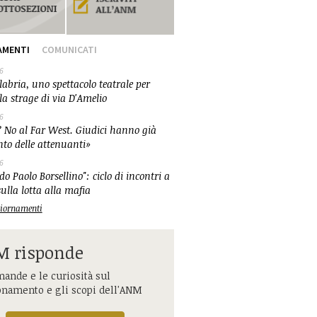
AMENTI
COMUNICATI
6
abria, uno spettacolo teatrale per
la strage di via D'Amelio
6
 No al Far West. Giudici hanno già
nto delle attenuanti»
6
o Paolo Borsellino": ciclo di incontri a
ulla lotta alla mafia
ggiornamenti
 risponde
ande e le curiosità sul
onamento e gli scopi dell'ANM