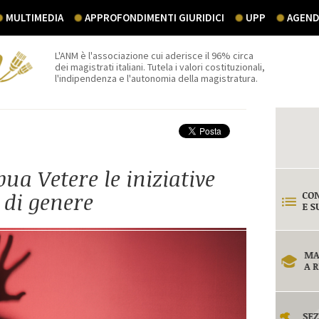
MULTIMEDIA
APPROFONDIMENTI GIURIDICI
UPP
AGEND
L'ANM è l'associazione cui aderisce il 96% circa
dei magistrati italiani. Tutela i valori costituzionali,
l'indipendenza e l'autonomia della magistratura.
ua Vetere le iniziative
 di genere