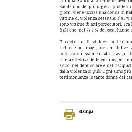
criminale ancora fortemente avverti
Sanità uno dei più urgenti problemi 
giorni viene uccisa una donna in Ital
vittime di violenza sessuale; l’ 81 % 
sono vittime di atti persecutori. Tra
figli che, nel 72,2 % dei casi, hanno 
"Il contrasto alla violenza sulle d
richiede una maggiore sensibilizzaz
nella commissione di atti gravi, e all
tutela effettiva delle vittime, per r
aiuto, nel denunciare e nel riacquis
dalla violenza si può! Ogni anno più
testimonianza le tante donne dei cent
Stampa