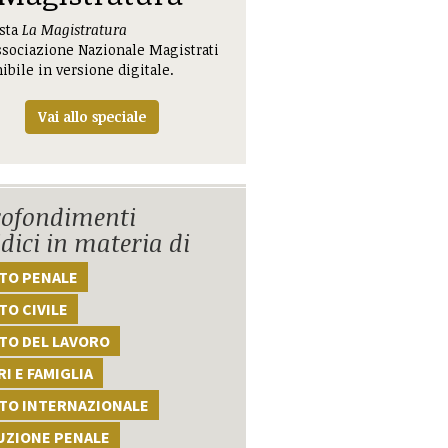
ista
La Magistratura
ssociazione Nazionale Magistrati
ibile in versione digitale.
Vai allo speciale
ofondimenti
idici in materia di
TTO PENALE
TO CIVILE
TO DEL LAVORO
I E FAMIGLIA
TTO INTERNAZIONALE
UZIONE PENALE