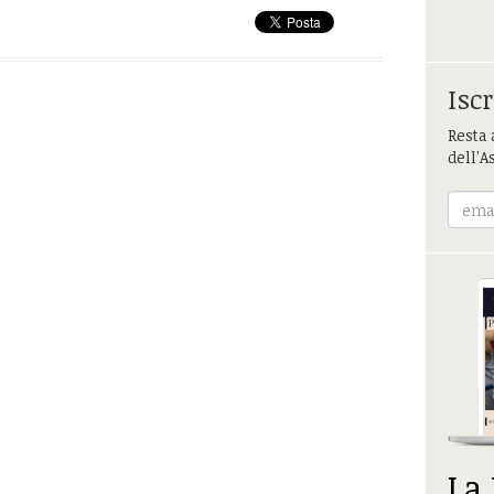
Iscr
Resta 
dell'A
La