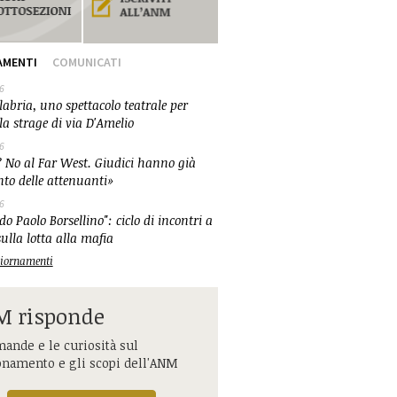
AMENTI
COMUNICATI
6
abria, uno spettacolo teatrale per
la strage di via D'Amelio
6
 No al Far West. Giudici hanno già
nto delle attenuanti»
6
o Paolo Borsellino": ciclo di incontri a
ulla lotta alla mafia
ggiornamenti
 risponde
ande e le curiosità sul
onamento e gli scopi dell'ANM