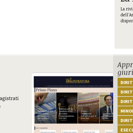
La riv
dell'A
dispon
Appr
giur
DIRI
DIRIT
agistrati
DIRIT
e
MINOR
DIRI
ESEC