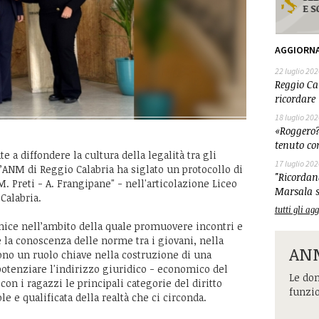
AGGIORN
22 luglio 202
Reggio Cal
ricordare 
18 luglio 202
«Roggero?
tenuto co
te a diffondere la cultura della legalità tra gli
17 luglio 202
l’ANM di Reggio Calabria ha siglato un protocollo di
"Ricordand
M. Preti - A. Frangipane" - nell'articolazione Liceo
Marsala s
Calabria.
tutti gli a
cornice nell’ambito della quale promuovere incontri e
e la conoscenza delle norme tra i giovani, nella
ANM
ono un ruolo chiave nella costruzione di una
a potenziare l'indirizzo giuridico - economico del
Le dom
 con i ragazzi le principali categorie del diritto
funzi
e e qualificata della realtà che ci circonda.