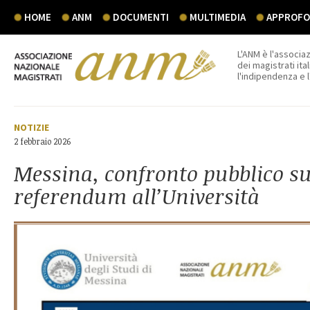
HOME
ANM
DOCUMENTI
MULTIMEDIA
APPROFON
L'ANM è l'associaz
dei magistrati ital
l'indipendenza e 
NOTIZIE
2 febbraio 2026
Messina, confronto pubblico su
referendum all’Università