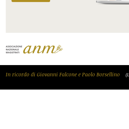
In ricordo di Giovanni Falcone e Paolo Borsellino
(