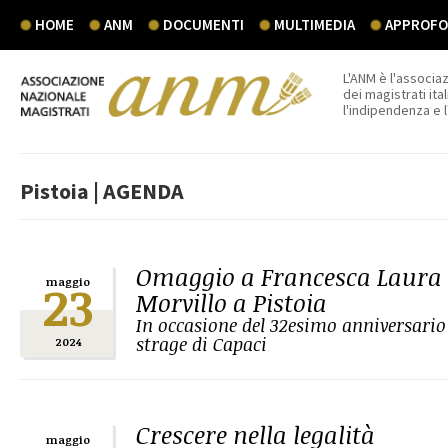
HOME
ANM
DOCUMENTI
MULTIMEDIA
APPROFON
L'ANM è l'associaz
dei magistrati ital
l'indipendenza e 
Pistoia | AGENDA
Omaggio a Francesca Laura
23
maggio
Morvillo a Pistoia
In occasione del 32esimo anniversario 
strage di Capaci
2024
Crescere nella legalità
maggio