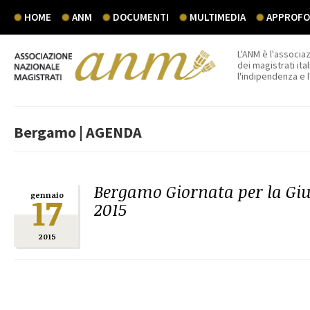
HOME
ANM
DOCUMENTI
MULTIMEDIA
APPROFON
L'ANM è l'associaz
dei magistrati ital
l'indipendenza e 
Bergamo | AGENDA
Bergamo Giornata per la Giu
17
gennaio
2015
2015