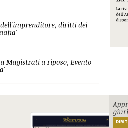
La riv
dell'A
dispon
ell'imprenditore, diritti dei
mafia'
 Magistrati a riposo, Evento
a'
Appr
giur
DIRI