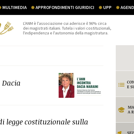
MULTIMEDIA
APPROFONDIMENTI GIURIDICI
UPP
AGEND
L'ANM è l'associazione cui aderisce il 96% circa
dei magistrati italiani. Tutela i valori costituzionali,
l'indipendenza e l'autonomia della magistratura.
n Dacia
i legge costituzionale sulla