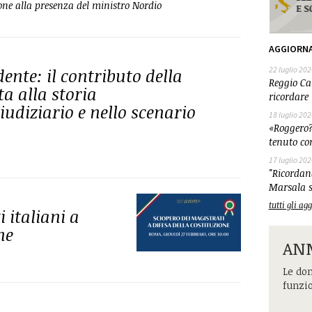
zione alla presenza del ministro Nordio
AGGIORN
nte: il contributo della
22 luglio 202
Reggio Cal
 alla storia
ricordare 
iudiziario e nello scenario
18 luglio 202
«Roggero?
tenuto co
17 luglio 202
"Ricordand
Marsala s
tutti gli a
 italiani a
ne
ANM
Le dom
funzi