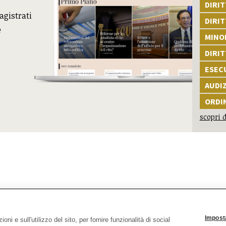
DIRIT
agistrati
DIRIT
e
MINOR
DIRI
ESEC
AUDI
ORDI
scopri d
 del terrorismo e delle stragi
(Giorno della memoria - 9 m
Imposta
ni e sull'utilizzo del sito, per fornire funzionalità di social