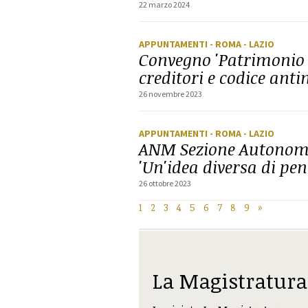
22 marzo 2024
APPUNTAMENTI
- ROMA
- LAZIO
Convegno 'Patrimonio d
creditori e codice anti
26 novembre 2023
APPUNTAMENTI
- ROMA
- LAZIO
ANM Sezione Autonoma
'Un'idea diversa di pen
26 ottobre 2023
1
2
3
4
5
6
7
8
9
»
La Magistratura