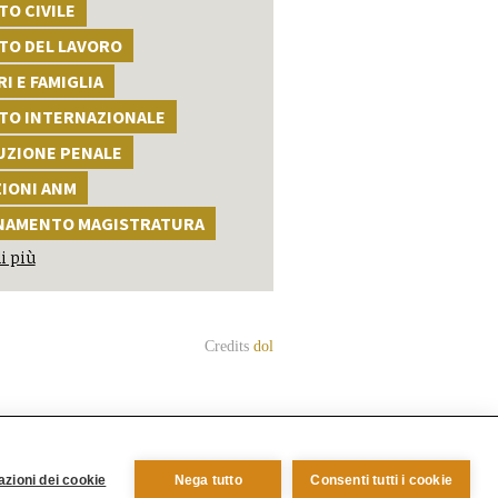
TO CIVILE
TO DEL LAVORO
I E FAMIGLIA
TTO INTERNAZIONALE
UZIONE PENALE
ZIONI ANM
NAMENTO MAGISTRATURA
i più
Credits
dol
aggio 2016)
zioni dei cookie
Nega tutto
Consenti tutti i cookie