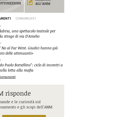
AMENTI
COMUNICATI
6
abria, uno spettacolo teatrale per
la strage di via D'Amelio
6
 No al Far West. Giudici hanno già
nto delle attenuanti»
6
o Paolo Borsellino": ciclo di incontri a
ulla lotta alla mafia
ggiornamenti
 risponde
ande e le curiosità sul
onamento e gli scopi dell'ANM