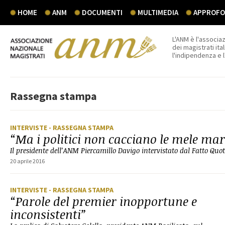
HOME
ANM
DOCUMENTI
MULTIMEDIA
APPROFON
L'ANM è l'associaz
dei magistrati ital
l'indipendenza e 
Rassegna stampa
INTERVISTE
- RASSEGNA STAMPA
“Ma i politici non cacciano le mele ma
Il presidente dell’ANM Piercamillo Davigo intervistato dal Fatto Quo
20 aprile 2016
INTERVISTE
- RASSEGNA STAMPA
“Parole del premier inopportune e
inconsistenti”