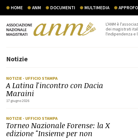
HOME
ANM
DOCUMENTI
MULTIMEDIA
APPROFON
L'ANM è l'associaz
dei magistrati ital
l'indipendenza e 
Notizie
NOTIZIE
- UFFICIO STAMPA
A Latina l'incontro con Dacia
Maraini
17 giugno 2026
NOTIZIE
- UFFICIO STAMPA
Torneo Nazionale Forense: la X
edizione "Insieme per non