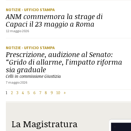
NOTIZIE
- UFFICIO STAMPA
ANM commemora la strage di
Capaci il 23 maggio a Roma
12 maggio 2026
NOTIZIE
- UFFICIO STAMPA
Prescrizione, audizione al Senato:
“Grido di allarme, l'impatto riforma
sia graduale
Celli in commissione Giustizia
7 maggio 2026
1
2
3
4
5
6
7
8
9
10
»
La Magistratura