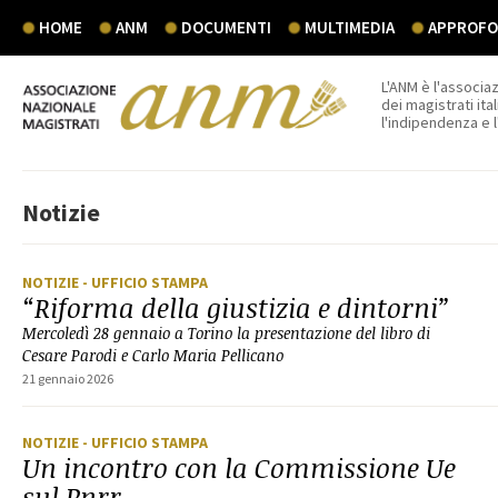
HOME
ANM
DOCUMENTI
MULTIMEDIA
APPROFON
L'ANM è l'associaz
dei magistrati ital
l'indipendenza e 
Notizie
NOTIZIE
- UFFICIO STAMPA
“Riforma della giustizia e dintorni”
Mercoledì 28 gennaio a Torino la presentazione del libro di
Cesare Parodi e Carlo Maria Pellicano
21 gennaio 2026
NOTIZIE
- UFFICIO STAMPA
Un incontro con la Commissione Ue
sul Pnrr