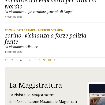
Solidarietà a Policastro per attacchi
Nordio
La vicinanza al procuratore generale di Napoli
7 febbraio 2026
COMUNICATI STAMPA
- UFFICIO STAMPA
Torino: vicinanza a forze polizia
ferite
La vicinanza della Gec
1 febbraio 2026
«
1
2
3
4
5
6
7
8
9
10
»
La Magistratura
La rivista
La Magistratura
dell'Associazione Nazionale Magistrati