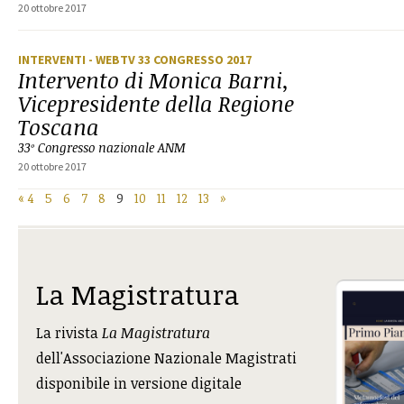
20 ottobre 2017
INTERVENTI
- WEBTV 33 CONGRESSO 2017
Intervento di Monica Barni,
Vicepresidente della Regione
Toscana
33º Congresso nazionale ANM
20 ottobre 2017
«
4
5
6
7
8
9
10
11
12
13
»
La Magistratura
La rivista
La Magistratura
dell'Associazione Nazionale Magistrati
disponibile in versione digitale