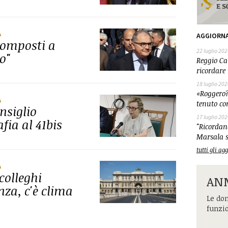
A
AGGIORN
composti a
22 luglio 202
o"
Reggio Cal
ricordare 
18 luglio 202
«Roggero?
A
tenuto co
nsiglio
17 luglio 202
ia al 41bis
"Ricordand
Marsala s
tutti gli a
A
colleghi
ANM
za, c'è clima
Le dom
funzi