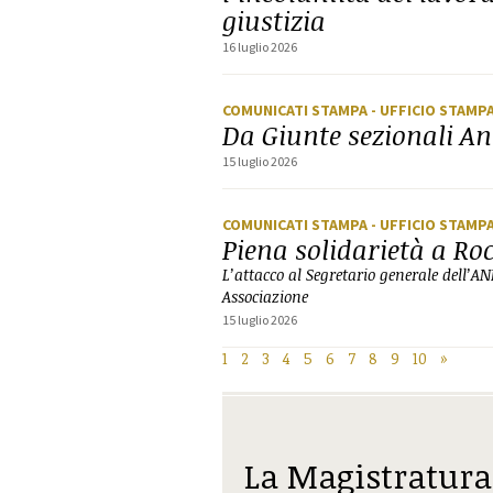
giustizia
16 luglio 2026
COMUNICATI STAMPA
- UFFICIO STAMP
Da Giunte sezionali A
15 luglio 2026
COMUNICATI STAMPA
- UFFICIO STAMP
Piena solidarietà a Ro
L’attacco al Segretario generale dell’A
Associazione
15 luglio 2026
1
2
3
4
5
6
7
8
9
10
»
La Magistratura