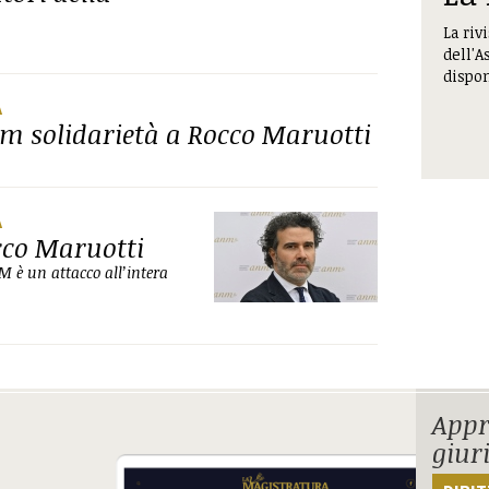
La riv
dell'A
dispon
A
nm solidarietà a Rocco Maruotti
A
cco Maruotti
NM è un attacco all’intera
Appr
giur