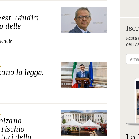
est. Giudici
 delle
Iscr
Resta 
zionale
dell'A
A
cano la legge.
A
Bolzano
 rischio
La
tori della