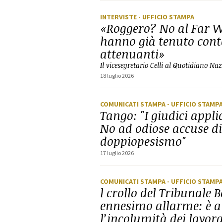
INTERVISTE
- UFFICIO STAMPA
«Roggero? No al Far W
hanno già tenuto conto
attenuanti»
Il vicesegretario Celli al Quotidiano Na
18 luglio 2026
COMUNICATI STAMPA
- UFFICIO STAMP
Tango: "I giudici appli
No ad odiose accuse di
doppiopesismo"
17 luglio 2026
COMUNICATI STAMPA
- UFFICIO STAMP
l crollo del Tribunale 
ennesimo allarme: è a
l’incolumità dei lavora