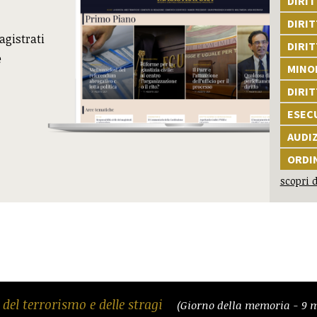
DIRI
DIRIT
agistrati
DIRIT
e
MINOR
DIRI
ESEC
AUDI
ORDI
scopri d
 del terrorismo e delle stragi
(Giorno della memoria - 9 m