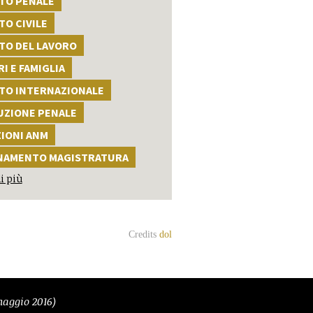
TTO PENALE
TO CIVILE
TO DEL LAVORO
I E FAMIGLIA
TTO INTERNAZIONALE
UZIONE PENALE
ZIONI ANM
NAMENTO MAGISTRATURA
i più
Credits
dol
aggio 2016)