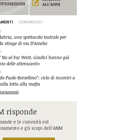
AMENTI
COMUNICATI
6
abria, uno spettacolo teatrale per
la strage di via D'Amelio
6
 No al Far West. Giudici hanno già
nto delle attenuanti»
6
o Paolo Borsellino": ciclo di incontri a
ulla lotta alla mafia
ggiornamenti
 risponde
ande e le curiosità sul
onamento e gli scopi dell'ANM