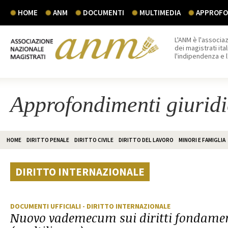
HOME
ANM
DOCUMENTI
MULTIMEDIA
APPROFON
L'ANM è l'associaz
dei magistrati ital
l'indipendenza e 
Approfondimenti giuridi
HOME
DIRITTO PENALE
DIRITTO CIVILE
DIRITTO DEL LAVORO
MINORI E FAMIGLIA
DIRITTO INTERNAZIONALE
DOCUMENTI UFFICIALI
- DIRITTO INTERNAZIONALE
Nuovo vademecum sui diritti fondamen