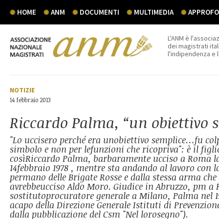
HOME
ANM
DOCUMENTI
MULTIMEDIA
APPROFON
L'ANM è l'associaz
dei magistrati ital
l'indipendenza e 
NOTIZIE
14 febbraio 2013
Riccardo Palma, “un obiettivo 
"Lo uccisero perché era unobiettivo semplice…fu col
simbolo e non per lefunzioni che ricopriva": è il figl
cosìRiccardo Palma, barbaramente ucciso a Roma l
14febbraio 1978 , mentre sta andando al lavoro con la
permano delle Brigate Rosse e dalla stessa arma che
avrebbeucciso Aldo Moro. Giudice in Abruzzo, pm a
sostitutoprocuratore generale a Milano, Palma nel 
acapo della Direzione Generale Istituti di Prevenzion
dalla pubblicazione del Csm "Nel lorosegno").