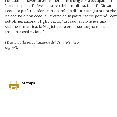
collaudi dei lavori diveniva nel delirio brigatista occuparsi di
"carceri speciali", "essere servo delle multinazionali". Giovanni
Leone lo potè ricordare come simbolo di "una Magistratura che
ha ceduto e non cede" al "ricatto della paura": forse perché , co
sottolinea ancora il figlio Fabio, "del suo lavoro aveva una
visione romantica, la Magistratura era il suo sogno e la sua
massima aspirazione".
(
Tratto dalla pubblicazione del Csm "Nel loro
segno").
Stampa