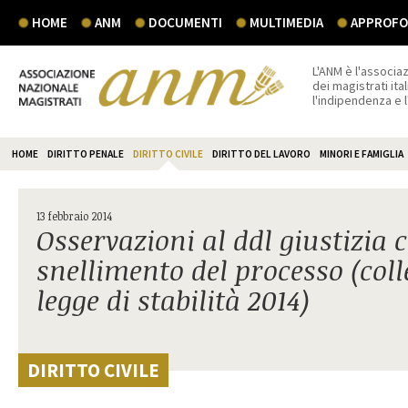
HOME
ANM
DOCUMENTI
MULTIMEDIA
APPROFON
L'ANM è l'associaz
dei magistrati ital
l'indipendenza e 
HOME
DIRITTO PENALE
DIRITTO CIVILE
DIRITTO DEL LAVORO
MINORI E FAMIGLIA
13 febbraio 2014
Osservazioni al ddl giustizia ci
snellimento del processo (coll
legge di stabilità 2014)
DIRITTO CIVILE