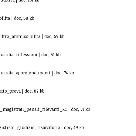
ita | doc, 58 kb
tro_ammissibilita | doc, 69 kb
rdia_riflessioni | doc, 51 kb
ardia_approfondimenti | doc, 74 kb
to_prova | doc, 82 kb
gistrati_penali_rilevanti_RC | doc, 71 kb
rato_giudizio_risarcitorio | doc, 49 kb