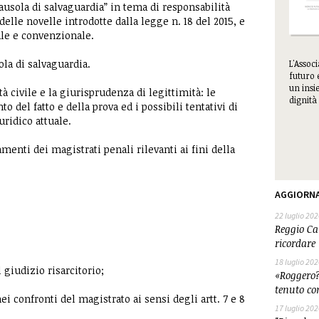
ausola di salvaguardia” in tema di responsabilità
 delle novelle introdotte dalla legge n. 18 del 2015, e
nale e convenzionale.
ola di salvaguardia.
L'Assoc
futuro 
un insie
à civile e la giurisprudenza di legittimità: le
dignità 
o del fatto e della prova ed i possibili tentativi di
ridico attuale.
enti dei magistrati penali rilevanti ai fini della
AGGIORN
22 luglio 202
Reggio Cal
ricordare 
18 luglio 202
 giudizio risarcitorio;
«Roggero?
tenuto co
nei confronti del magistrato ai sensi degli artt. 7 e 8
17 luglio 202