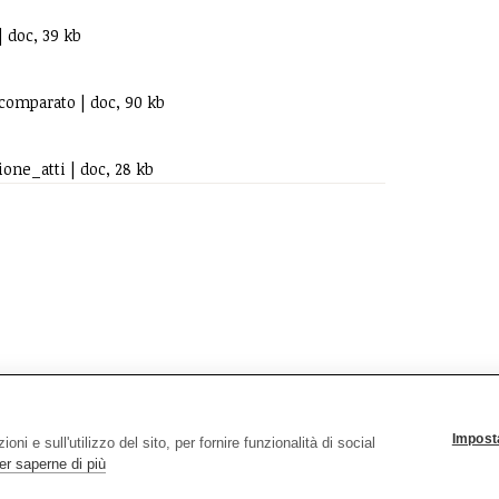
 doc, 39 kb
omparato | doc, 90 kb
ne_atti | doc, 28 kb
È stato un magistrato italiano, vittima della 'Ndrangheta.)
Imposta
ni e sull'utilizzo del sito, per fornire funzionalità di social
er saperne di più