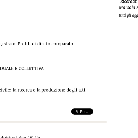
"Ricordand
Marsala s
tutti gli a
istrato. Profili di diritto comparato.
VIDUALE E COLLETTIVA
ivile: la ricerca e la produzione degli atti.
ttiva | doc, 181 kb