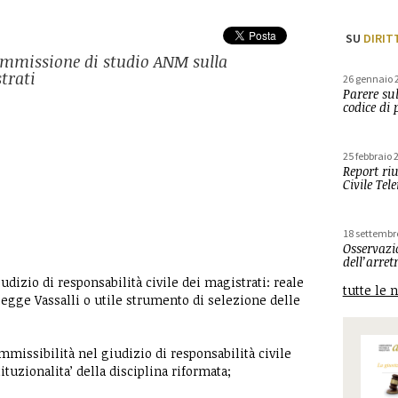
SU
DIRIT
ommissione di studio ANM sulla
strati
26 gennaio 
Parere sul
codice di 
25 febbraio 
Report riu
Civile Tel
18 settembr
Osservazio
dell’arret
iudizio di responsabilità civile dei magistrati: reale
tutte le 
a legge Vassalli o utile strumento di selezione delle
ammissibilità nel giudizio di responsabilità civile
tituzionalita’ della disciplina riformata;