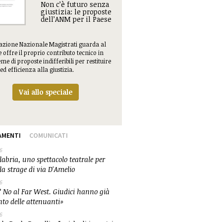
Non c’è futuro senza
giustizia: le proposte
dell’ANM per il Paese
iazione Nazionale Magistrati guarda al
e offre il proprio contributo tecnico in
me di proposte indifferibili per restituire
ed efficienza alla giustizia.
Vai allo speciale
AMENTI
COMUNICATI
6
abria, uno spettacolo teatrale per
la strage di via D'Amelio
6
 No al Far West. Giudici hanno già
nto delle attenuanti»
6