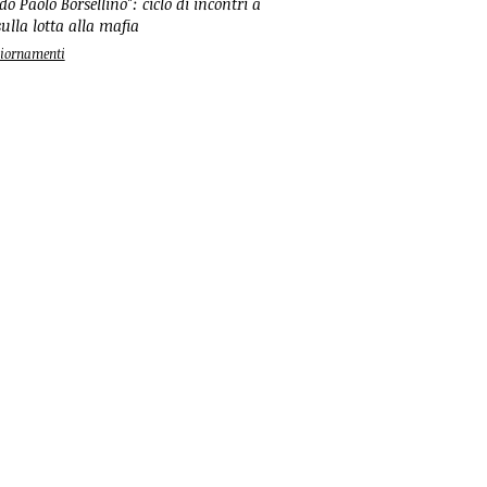
o Paolo Borsellino": ciclo di incontri a
ulla lotta alla mafia
ggiornamenti