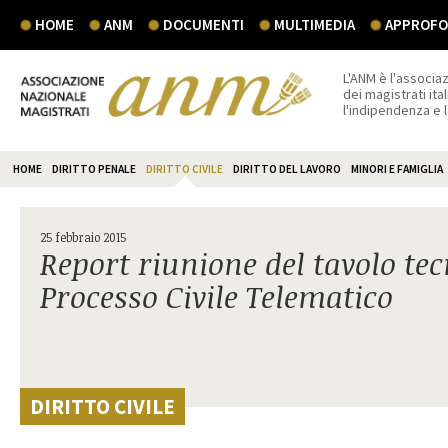
HOME
ANM
DOCUMENTI
MULTIMEDIA
APPROFON
L'ANM è l'associaz
dei magistrati ital
l'indipendenza e 
HOME
DIRITTO PENALE
DIRITTO CIVILE
DIRITTO DEL LAVORO
MINORI E FAMIGLIA
25 febbraio 2015
Report riunione del tavolo tec
Processo Civile Telematico
DIRITTO CIVILE