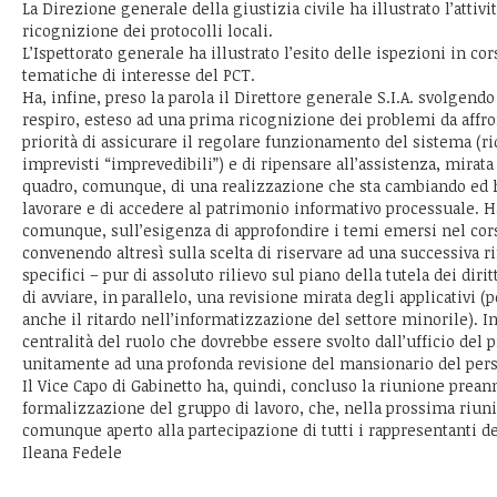
La Direzione generale della giustizia civile ha illustrato l’attivit
ricognizione dei protocolli locali.
L’Ispettorato generale ha illustrato l’esito delle ispezioni in co
tematiche di interesse del PCT.
Ha, infine, preso la parola il Direttore generale S.I.A. svolgend
respiro, esteso ad una prima ricognizione dei problemi da affron
priorità di assicurare il regolare funzionamento del sistema (r
imprevisti “imprevedibili”) e di ripensare all’assistenza, mirata
quadro, comunque, di una realizzazione che sta cambiando ed 
lavorare e di accedere al patrimonio informativo processuale. 
comunque, sull’esigenza di approfondire i temi emersi nel cors
convenendo altresì sulla scelta di riservare ad una successiva ri
specifici – pur di assoluto rilievo sul piano della tutela dei diri
di avviare, in parallelo, una revisione mirata degli applicativi 
anche il ritardo nell’informatizzazione del settore minorile). In
centralità del ruolo che dovrebbe essere svolto dall’ufficio del 
unitamente ad una profonda revisione del mansionario del pers
Il Vice Capo di Gabinetto ha, quindi, concluso la riunione prea
formalizzazione del gruppo di lavoro, che, nella prossima riuni
comunque aperto alla partecipazione di tutti i rappresentanti 
Ileana Fedele