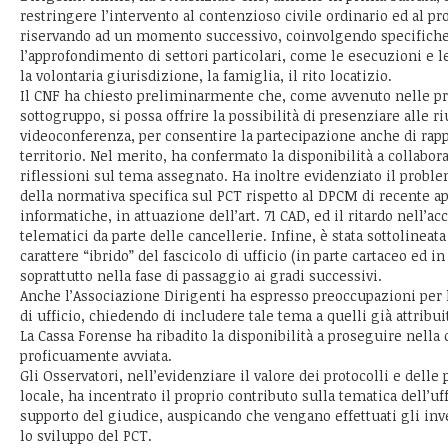
restringere l’intervento al contenzioso civile ordinario ed al 
riservando ad un momento successivo, coinvolgendo specifiche 
l’approfondimento di settori particolari, come le esecuzioni e 
la volontaria giurisdizione, la famiglia, il rito locatizio.
Il CNF ha chiesto preliminarmente che, come avvenuto nelle pr
sottogruppo, si possa offrire la possibilità di presenziare alle 
videoconferenza, per consentire la partecipazione anche di rap
territorio. Nel merito, ha confermato la disponibilità a collabora
riflessioni sul tema assegnato. Ha inoltre evidenziato il prob
della normativa specifica sul PCT rispetto al DPCM di recente a
informatiche, in attuazione dell’art. 71 CAD, ed il ritardo nell’ac
telematici da parte delle cancellerie. Infine, è stata sottolineata
carattere “ibrido” del fascicolo di ufficio (in parte cartaceo ed in
soprattutto nella fase di passaggio ai gradi successivi.
Anche l’Associazione Dirigenti ha espresso preoccupazioni per l
di ufficio, chiedendo di includere tale tema a quelli già attribuit
La Cassa Forense ha ribadito la disponibilità a proseguire nella
proficuamente avviata.
Gli Osservatori, nell’evidenziare il valore dei protocolli e delle 
locale, ha incentrato il proprio contributo sulla tematica dell’uf
supporto del giudice, auspicando che vengano effettuati gli in
lo sviluppo del PCT.