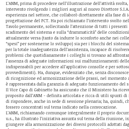
L’ANM, prima di procedere nell’illustrazione dell’attività svolta,
intervento rivolgendo i migliori auguri al nuovo Direttore S.I.A
esperienza nel settore, che collaborò direttamente alla fase di 
progettazione del PCT. Ha poi richiamato l’intervento svolto ne
Tavolo permanente, sollecitando l’attenzione di tutti i presenti 
scadimento del sistema e sulla “drammaticità” delle condizioni 
attualmente versa (tanto da indurre lo sconforto anche nei coll
“spesi” per sostenerne lo sviluppo) sia per i blocchi del sistem
per la totale inadeguatezza dell’assistenza, incapace di risolve
problemi che quotidianamente i colleghi si trovano ad affront
l’assenza di adeguate informazioni sui malfunzionamenti delle
indispensabili per accedere all’applicativo consolle e per sottos
provvedimenti). Ha, dunque, evidenziato che, senza disconoscere 
di ricognizione ed armonizzazione delle prassi, nel momento att
è rappresentata dalla garanzia di adeguato funzionamento del 
Il Vice Capo di Gabinetto ha assicurato che il Ministero ha ricevu
proposito dall’ANM - definita articolata e ricca di utili spunti di
di rispondere, anche in sede di sessione plenaria; ha, quindi, ch
fossero concentrati sul tema indicato nella convocazione.
L’ANM, richiamando comunque integralmente il proprio docume
u.s., ha illustrato l’iniziativa assunta sul tema della riunione, i
giungere alla armonizzazione dei diversi protocolli adottati dagli