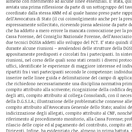
almeno con riferimento ad alcune linee essenziali. E’ stata, q
avviata una prima riflessione da parte di un sottogruppo del ta
coordinato dalla stessa ANM ed al quale hanno preso parte rapp
dell’Avvocatura di Stato (il cui coinvolgimento anche per la pres
espressamente sollecitato, ricevendo piena adesione da parte del
che ha addotto a mero errore la mancata convocazione per la pr
Cassa Forense, del Consiglio Nazionale Forense, dell’Associazion
due tecnici DGSIA addetti allo sviluppo del PCT. E’ stato quindi il
durante alcune riunioni – avvalendosi delle strutture della DGSI
appositamente predisposti e circolati fra i partecipanti. In sinte
riunioni, nel corso delle quali sono stati censiti i diversi protoc
uffici, identificate le esperienze di maggiore interesse ed indivi
ripartiti fra i vari partecipanti secondo le competenze: individ
inserire nelle linee guida e delimitazione del campo di applica
che richiedono necessariamente una disciplina normativa prima
compito attribuito alla scrivente; ricognizione della codifica de
degli atti, compito attribuito al collega Consolandi, con il nece
della D.G.S.I.A.; illustrazione delle problematiche connesse al
compito attribuito all’Avvocatura Generale dello Stato; analisi del
indicizzazione degli allegati, compito attribuito al CNF, nonché
riferimento al procedimento monitorio, alla Cassa Forense; pr
rilascio delle copie ed al pagamento del contributo, compito att
Dirigenti. Infine, ha evidenziato che, almeno in prima battuta, s