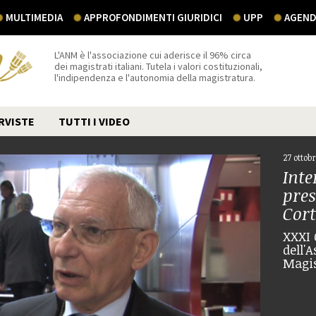
MULTIMEDIA
APPROFONDIMENTI GIURIDICI
UPP
AGEND
L'ANM è l'associazione cui aderisce il 96% circa
dei magistrati italiani. Tutela i valori costituzionali,
l'indipendenza e l'autonomia della magistratura.
RVISTE
TUTTI I VIDEO
27 ottobr
Inte
pres
Cort
XXXI 
dell'
Magis