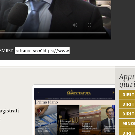
EMBED
Appr
giur
DIRI
DIRIT
agistrati
DIRIT
e
MINOR
DIRI