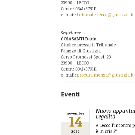
23900 - LECCO
Centr.: 0341/379111
e-mail:
tribunale.lecco@giustizia.it
Segretario:
COLASANTI Dario
Giudice presso il Tribunale
Palazzo di Giustizia
Corso Promessi Sposi, 23
23900 - LECCO
Centr.: 0341/379111
e-mail:
procura.monza@giustizia.it
Eventi
Nuovo appuntam
14
novembre
Legalità
A Lecco l’incontro 
è in crisi?”
2025