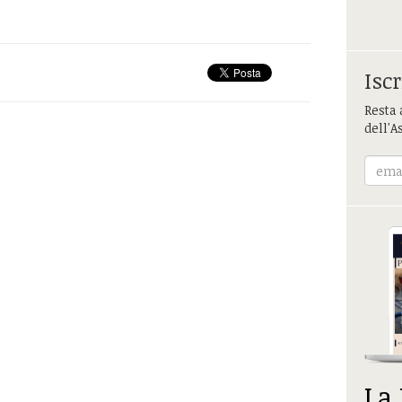
Iscr
Resta 
dell'A
La