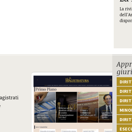
La riv
dell'A
dispon
Appr
giur
DIRI
DIRIT
agistrati
DIRIT
e
MINOR
DIRI
ESEC