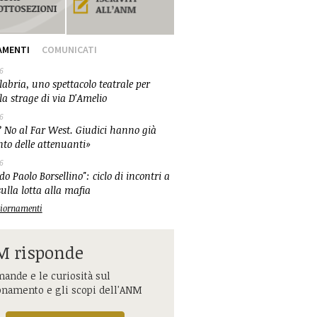
AMENTI
COMUNICATI
6
abria, uno spettacolo teatrale per
la strage di via D'Amelio
6
 No al Far West. Giudici hanno già
nto delle attenuanti»
6
o Paolo Borsellino": ciclo di incontri a
ulla lotta alla mafia
ggiornamenti
 risponde
ande e le curiosità sul
onamento e gli scopi dell'ANM