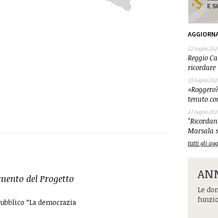
AGGIORN
22 luglio 202
Reggio Cal
ricordare 
18 luglio 202
«Roggero?
tenuto co
17 luglio 202
"Ricordand
Marsala s
tutti gli a
ANM
ento del Progetto
Le dom
funzi
pubblico “La democrazia