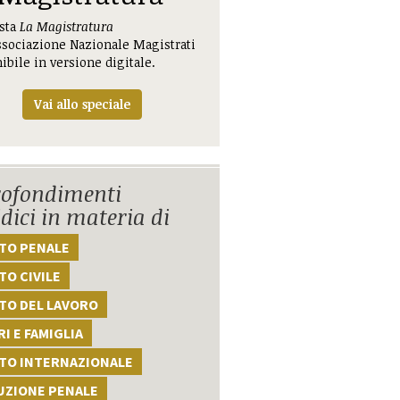
ista
La Magistratura
ssociazione Nazionale Magistrati
ibile in versione digitale.
Vai allo speciale
ofondimenti
idici in materia di
TTO PENALE
TO CIVILE
TO DEL LAVORO
I E FAMIGLIA
TTO INTERNAZIONALE
UZIONE PENALE