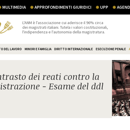
MULTIMEDIA
APPROFONDIMENTI GIURIDICI
UPP
AGEND
L'ANM è l'associazione cui aderisce il 96% circa
dei magistrati italiani. Tutela i valori costituzionali,
l'indipendenza e l'autonomia della magistratura.
TO DEL LAVORO
MINORI E FAMIGLIA
DIRITTO INTERNAZIONALE
ESECUZIONE PENALE
trasto dei reati contro la
strazione - Esame del ddl