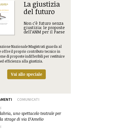
La giustizia
del futuro
Non c’è futuro senza
giustizia: le proposte
dell’ANM per il Paese
iazione Nazionale Magistrati guarda al
e offre il proprio contributo tecnico in
me di proposte indifferibili per restituire
ed efficienza alla giustizia.
Vai allo speciale
AMENTI
COMUNICATI
6
abria, uno spettacolo teatrale per
la strage di via D'Amelio
6