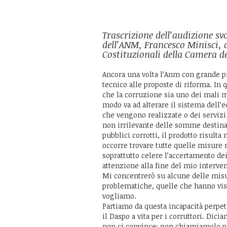
Trascrizione dell’audizione svo
dell’ANM, Francesco Minisci, 
Costituzionali della Camera d
Ancora una volta l’Anm con grande pi
tecnico alle proposte di riforma. In 
che la corruzione sia uno dei mali 
modo va ad alterare il sistema dell’
che vengono realizzate o dei servizi
non irrilevante delle somme destinat
pubblici corrotti, il prodotto risul
occorre trovare tutte quelle misure n
soprattutto celere l’accertamento dei
attenzione alla fine del mio interven
Mi concentrerò su alcune delle misu
problematiche, quelle che hanno visto
vogliamo.
Partiamo da questa incapacità perpet
il Daspo a vita per i corruttori. Dic
non ci convince: non chiamiamolo p