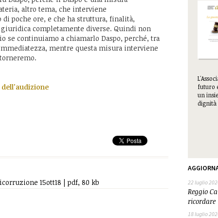
teria, altro tema, che interviene
 di poche ore, e che ha struttura, finalità,
ra giuridica completamente diverse. Quindi non
io se continuiamo a chiamarlo Daspo, perché, tra
ll’immediatezza, mentre questa misura interviene
itorneremo.
L'Assoc
e dell'audizione
futuro 
un insie
dignità 
AGGIORN
corruzione 15ott18 | pdf, 80 kb
22 luglio 202
Reggio Cal
ricordare 
18 luglio 202