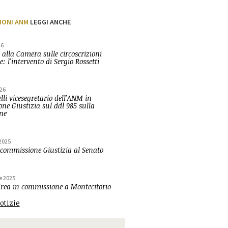
IONI ANM
LEGGI ANCHE
26
 alla Camera sulle circoscrizioni
e: l'intervento di Sergio Rossetti
26
lli vicesegretario dell'ANM in
ne Giustizia sul ddl 985 sulla
one
2025
 commissione Giustizia al Senato
e 2025
ea in commissione a Montecitorio
notizie