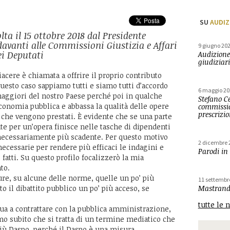
SU
AUDIZ
lta il 15 ottobre 2018 dal Presidente
davanti alle Commissioni Giustizia e Affari
9 giugno 20
ei Deputati
Audizione
giudiziari
acere è chiamata a offrire il proprio contributo
questo caso sappiamo tutti e siamo tutti d’accordo
6 maggio 20
maggiori del nostro Paese perché poi in qualche
Stefano Ce
economia pubblica e abbassa la qualità delle opere
commissio
prescrizi
 che vengono prestati. È evidente che se una parte
e per un’opera finisce nelle tasche di dipendenti
ta necessariamente più scadente. Per questo motivo
2 dicembre 
ecessarie per rendere più efficaci le indagini e
Parodi in
 fatti. Su questo profilo focalizzerò la mia
to.
re, su alcune delle norme, quelle un po’ più
11 settembr
 il dibattito pubblico un po’ più acceso, se
Mastrandr
tutte le 
ua a contrattare con la pubblica amministrazione,
iamo subito che si tratta di un termine mediatico che
iù Daspo, perché il Daspo è una misura