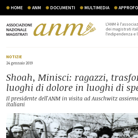
HOME
ANM
DOCUMENTI
MULTIMEDIA
APPROFON
L'ANM è l'associaz
dei magistrati ital
l'indipendenza e 
NOTIZIE
24 gennaio 2019
Shoah, Minisci: ragazzi, trasf
luoghi di dolore in luoghi di s
Il presidente dell'ANM in visita ad Auschwitz assieme
italiani