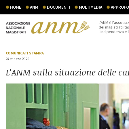
HOME
ANM
DOCUMENTI
MULTIMEDIA
APPROFON
L'ANM è l'associaz
dei magistrati ital
l'indipendenza e 
COMUNICATI STAMPA
24 marzo 2020
L'ANM sulla situazione delle ca