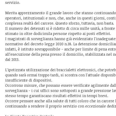
servizio.
Merita apprezzamento il grande lavoro che stanno continuando a
operatori, istituzionali e non, che, anche in questi giorni, con
conplessa realtà del carcere. Questo sforzo, tuttavia, non basta.
Il numero dei detenuti si è ridotto di circa mille unità, a front
stimato in oltre dodicimila persone rispetto ai posti effettivi.
I magistrati di sorveglianza hanno già evidenziato l'inadeguate
normativo del decreto legge 2020 n.18. La detenzione domiciliare 
infatti, è istituto sovrapponibile - anche per limite di pena entro
all’esecuzione della pena presso il domicilio, stabilizzata nel 
dal 2013.
L'ipotizzata utilizzazione dei braccialetti elettronici, che potre
quando sarà ormai troppo tardi, si scontra con l'attuale disponib
insufficiente di dispositivi.
Occorrono misure, che possano essere verificate agilmente dall
sorveglianza - i cui uffici sono sottoposti a grande pressione lav
stesso tempo garantiscano risultati effettivi in tempi brevi.
Occorre pensare anche alla salute di tutti coloro che in carcere
continuando a rendere il proprio servizio con eccezionale dediz