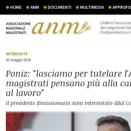
HOME
ANM
DOCUMENTI
MULTIMEDIA
APPROFON
L'ANM è l'associaz
dei magistrati ital
l'indipendenza e 
INTERVISTE
25 maggio 2020
Poniz: "lasciamo per tutelare l
magistrati pensano più alla ca
al lavoro"
Il presidente dimissionario Anm intervistato ddal Co