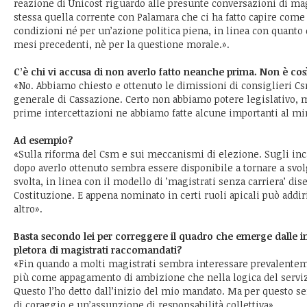
reazione di Unicost riguardo alle presunte conversazioni di mag
stessa quella corrente con Palamara che ci ha fatto capire come 
condizioni né per un’azione politica piena, in linea con quanto 
mesi precedenti, nè per la questione morale.».
C’è chi vi accusa di non averlo fatto neanche prima. Non è cos
«No. Abbiamo chiesto e ottenuto le dimissioni di consiglieri Cs
generale di Cassazione. Certo non abbiamo potere legislativo, m
prime intercettazioni ne abbiamo fatte alcune importanti al min
Ad esempio?
«Sulla riforma del Csm e sui meccanismi di elezione. Sugli inc
dopo averlo ottenuto sembra essere disponibile a tornare a svo
svolta, in linea con il modello di ’magistrati senza carriera’ dis
Costituzione. E appena nominato in certi ruoli apicali può addir
altro».
Basta secondo lei per correggere il quadro che emerge dalle in
pletora di magistrati raccomandati?
«Fin quando a molti magistrati sembra interessare prevalenteme
più come appagamento di ambizione che nella logica del servizi
Questo l’ho detto dall’inizio del mio mandato. Ma per questo se
di coraggio e un’assunzione di responsabilità collettiva».