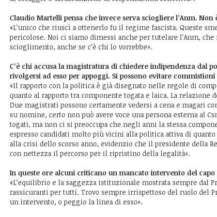
Claudio Martelli pensa che invece serva sciogliere l’Anm. Non 
«L’unico che riuscì a ottenerlo fu il regime fascista. Queste 
pericolose. Noi ci siamo dimessi anche per tutelare l’Anm, che
scioglimento, anche se c’è chi lo vorrebbe».
C’è chi accusa la magistratura di chiedere indipendenza dal pot
rivolgersi ad esso per appoggi. Si possono evitare commistioni
«Il rapporto con la politica è già disegnato nelle regole di co
quanto al rapporto tra componente togata e laica. La relazione d
Due magistrati possono certamente vedersi a cena e magari con
su nomine, certo non può avere voce una persona esterna al Cs
togati, ma non ci si preoccupa che negli anni la stessa compone
espresso candidati molto più vicini alla politica attiva di quant
alla crisi dello scorso anno, evidenzio che il presidente della R
con nettezza il percorso per il ripristino della legalità».
In queste ore alcuni criticano un mancato intervento del capo 
«L’equilibrio e la saggezza istituzionale mostrata sempre dal P
rassicuranti per tutti. Trovo sempre irrispettoso del ruolo del 
un intervento, o peggio la linea di esso».