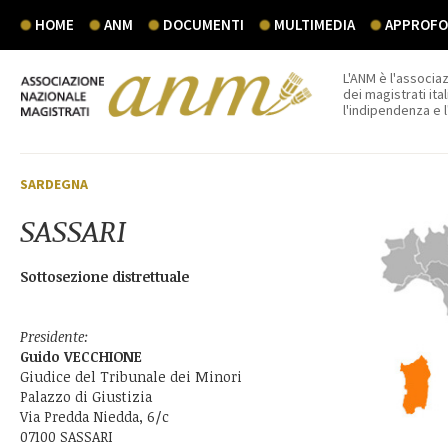
HOME
ANM
DOCUMENTI
MULTIMEDIA
APPROFON
L'ANM è l'associaz
dei magistrati ital
l'indipendenza e 
SARDEGNA
SASSARI
Sottosezione distrettuale
Presidente:
Guido VECCHIONE
Giudice del Tribunale dei Minori
Palazzo di Giustizia
Via Predda Niedda, 6/c
07100 SASSARI