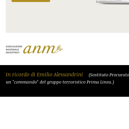
In ricordo di Emilio Alessandrini
(Sostituto Procurat
un "commando" del gruppo terroristico Prima Linea.)