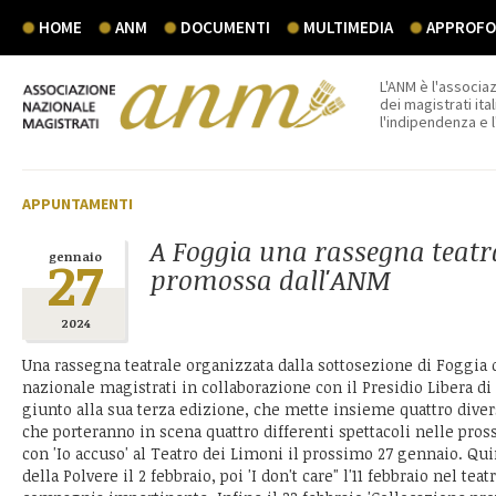
HOME
ANM
DOCUMENTI
MULTIMEDIA
APPROFON
L'ANM è l'associaz
dei magistrati ital
l'indipendenza e 
APPUNTAMENTI
A Foggia una rassegna teatr
27
gennaio
promossa dall'ANM
2024
Una rassegna teatrale organizzata dalla sottosezione di Foggia 
nazionale magistrati in collaborazione con il Presidio Libera di
giunto alla sua terza edizione, che mette insieme quattro dive
che porteranno in scena quattro differenti spettacoli nelle pros
con 'Io accuso' al Teatro dei Limoni il prossimo 27 gennaio. Quin
della Polvere il 2 febbraio, poi 'I don't care" l'11 febbraio nel teat