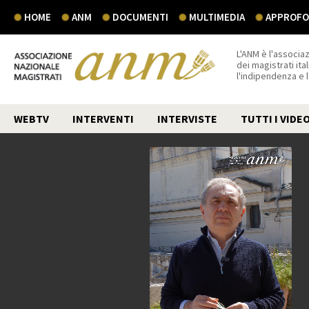
HOME
ANM
DOCUMENTI
MULTIMEDIA
APPROFON
L'ANM è l'associaz
dei magistrati ital
l'indipendenza e 
WEBTV
INTERVENTI
INTERVISTE
TUTTI I VIDE