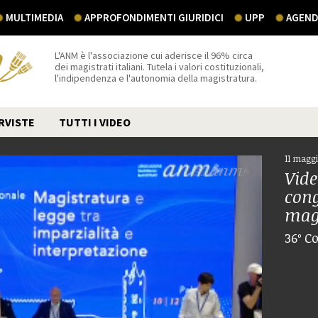
MULTIMEDIA
APPROFONDIMENTI GIURIDICI
UPP
AGEND
L'ANM è l'associazione cui aderisce il 96% circa
dei magistrati italiani. Tutela i valori costituzionali,
l'indipendenza e l'autonomia della magistratura.
RVISTE
TUTTI I VIDEO
11 maggi
Vide
cong
mag
36º C