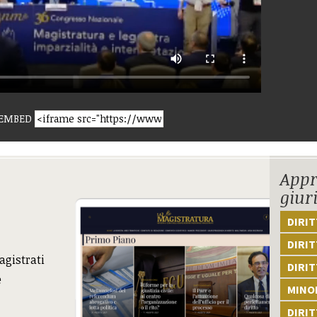
EMBED
Appr
giur
DIRI
DIRIT
agistrati
DIRIT
e
MINOR
DIRI