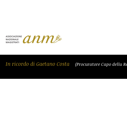
In ricordo di Gaetano Costa
(Procuratore Capo della R