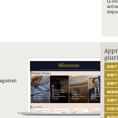
La riv
dell'A
dispon
Appr
giur
DIRI
DIRIT
agistrati
DIRIT
e
MINOR
DIRI
ESEC
AUDI