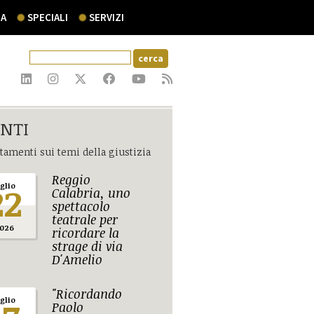
A
SPECIALI
SERVIZI
NTI
amenti sui temi della giustizia
Reggio
22
uglio
Calabria, uno
spettacolo
teatrale per
026
ricordare la
strage di via
D'Amelio
"Ricordando
uglio
Paolo