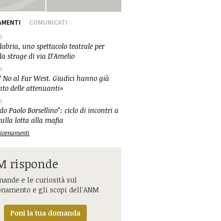
AMENTI
COMUNICATI
6
abria, uno spettacolo teatrale per
la strage di via D'Amelio
6
 No al Far West. Giudici hanno già
nto delle attenuanti»
6
o Paolo Borsellino": ciclo di incontri a
ulla lotta alla mafia
ggiornamenti
 risponde
ande e le curiosità sul
onamento e gli scopi dell'ANM
Poni la tua domanda