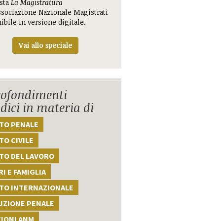
ista
La Magistratura
ssociazione Nazionale Magistrati
ibile in versione digitale.
Vai allo speciale
ofondimenti
idici in materia di
TTO PENALE
TO CIVILE
TO DEL LAVORO
I E FAMIGLIA
TTO INTERNAZIONALE
UZIONE PENALE
ZIONI ANM