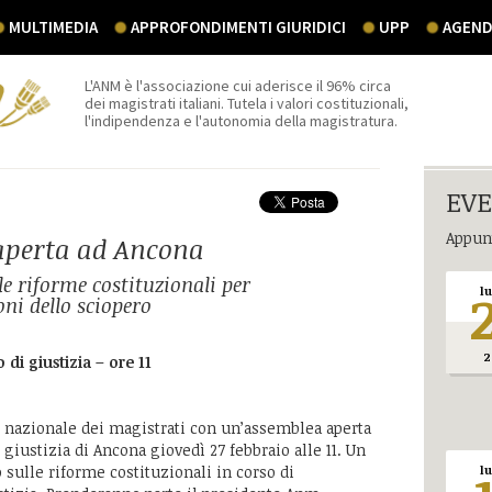
MULTIMEDIA
APPROFONDIMENTI GIURIDICI
UPP
AGEND
L'ANM è l'associazione cui aderisce il 96% circa
dei magistrati italiani. Tutela i valori costituzionali,
l'indipendenza e l'autonomia della magistratura.
EVE
Appunt
aperta ad Ancona
le riforme costituzionali per
l
oni dello sciopero
2
di giustizia – ore 11
 nazionale dei magistrati con un’assemblea aperta
i giustizia di Ancona giovedì 27 febbraio alle 11. Un
sulle riforme costituzionali in corso di
l