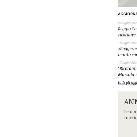
AGGIORN
22 luglio 202
Reggio Cal
ricordare 
18 luglio 202
«Roggero?
tenuto co
17 luglio 202
"Ricordand
Marsala s
tutti gli a
ANM
Le dom
funzi