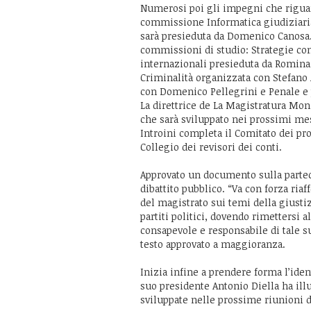
Numerosi poi gli impegni che riguar
commissione Informatica giudiziaria –
sarà presieduta da Domenico Canosa. V
commissioni di studio: Strategie com
internazionali presieduta da Romina 
Criminalità organizzata con Stefano
con Domenico Pellegrini e Penale e 
La direttrice de La Magistratura Moni
che sarà sviluppato nei prossimi mes
Introini completa il Comitato dei pro
Collegio dei revisori dei conti.
Approvato un documento sulla partec
dibattito pubblico. “Va con forza ria
del magistrato sui temi della giustiz
partiti politici, dovendo rimettersi a
consapevole e responsabile di tale su
testo approvato a maggioranza.
Inizia infine a prendere forma l’ident
suo presidente Antonio Diella ha ill
sviluppate nelle prossime riunioni d