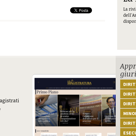
La riv
dell'A
dispon
Appr
giur
DIRI
DIRIT
agistrati
DIRIT
e
MINOR
DIRI
ESEC