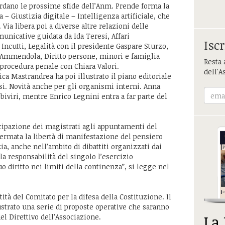
dano le prossime sfide dell’Anm. Prende forma la
 Giustizia digitale – Intelligenza artificiale, che
ia libera poi a diverse altre relazioni delle
unicative guidata da Ida Teresi, Affari
Iscr
Incutti, Legalità con il presidente Gaspare Sturzo,
 Ammendola, Diritto persone, minori e famiglia
Resta 
procedura penale con Chiara Valori.
dell'A
ca Mastrandrea ha poi illustrato il piano editoriale
i. Novità anche per gli organismi interni. Anna
biviri, mentre Enrico Legnini entra a far parte del
ipazione dei magistrati agli appuntamenti del
ffermata la libertà di manifestazione del pensiero
ia, anche nell’ambito di dibattiti organizzati dai
lla responsabilità del singolo l’esercizio
o diritto nei limiti della continenza”, si legge nel
ità del Comitato per la difesa della Costituzione. Il
ustrato una serie di proposte operative che saranno
La
el Direttivo dell’Associazione.