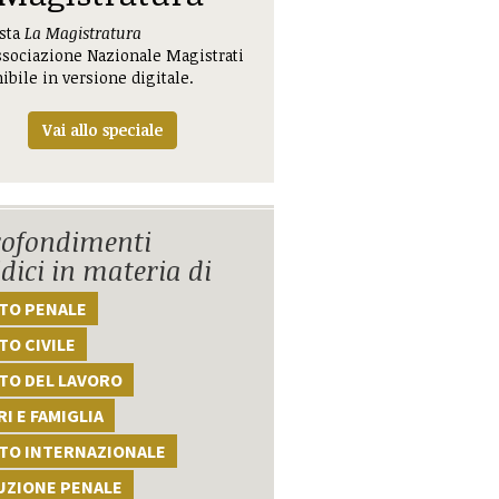
ista
La Magistratura
ssociazione Nazionale Magistrati
ibile in versione digitale.
Vai allo speciale
ofondimenti
idici in materia di
TTO PENALE
TO CIVILE
TO DEL LAVORO
I E FAMIGLIA
TTO INTERNAZIONALE
UZIONE PENALE