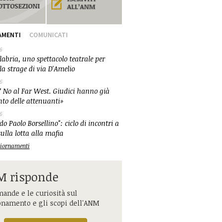
AMENTI
COMUNICATI
6
abria, uno spettacolo teatrale per
la strage di via D'Amelio
6
 No al Far West. Giudici hanno già
nto delle attenuanti»
6
o Paolo Borsellino": ciclo di incontri a
ulla lotta alla mafia
ggiornamenti
 risponde
ande e le curiosità sul
onamento e gli scopi dell'ANM