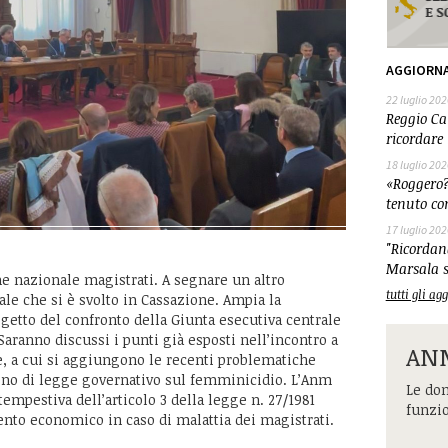
AGGIORN
22 luglio 202
Reggio Cal
ricordare 
18 luglio 202
«Roggero?
tenuto co
17 luglio 202
"Ricordand
Marsala s
e nazionale magistrati. A segnare un altro
tutti gli a
ale che si è svolto in Cassazione. Ampia la
etto del confronto della Giunta esecutiva centrale
 Saranno discussi i punti già esposti nell’incontro a
ANM
e, a cui si aggiungono le recenti problematiche
egno di legge governativo sul femminicidio. L’Anm
Le dom
empestiva dell’articolo 3 della legge n. 27/1981
funzi
amento economico in caso di malattia dei magistrati.