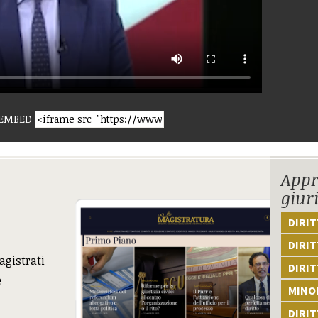
EMBED
Appr
giur
DIRI
DIRIT
agistrati
DIRIT
e
MINOR
DIRI