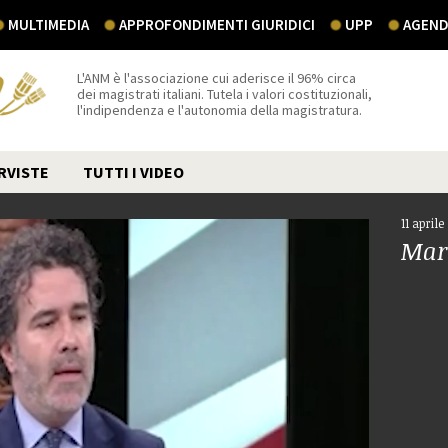
MULTIMEDIA
APPROFONDIMENTI GIURIDICI
UPP
AGEND
L'ANM è l'associazione cui aderisce il 96% circa
dei magistrati italiani. Tutela i valori costituzionali,
l'indipendenza e l'autonomia della magistratura.
RVISTE
TUTTI I VIDEO
11 aprile
Maru