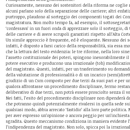
Curiosamente, nessuno dei sostenitori della riforma ne coglie m
alcuni parlano solo della separazione delle carriere; altri enfatiz
purtroppo, plaudono al sorteggio dei componenti togati dei Cons
magistratura. Non molto tempo fa, ad esempio, il sottosegreta
‘confessava’ in un fuori onda di apprezzare solo il sorteggio, d
delle carriere e di avere scrupoli garantisti rispetto all’Alta Cort
Un simile approccio è frequente, ed è eloquente. Nessuno dei so
infatti, è disposto a farsi carico della responsabilità, sia essa mo
che la lettura del testo evidenzia: le tre riforme, nella loro sin
l’assetto costituzionale dei poteri, spingono inesorabilmente il
potere esecutivo e producono una irrazionale (toh) modificazione
del magistrato. Questi, infatti, per un trasferimento su doman
della valutazione di professionalità o di un incarico (semi)diretti
giudizio di un Csm composto per due terzi da suoi pari e per un 
qualora affrontasse un procedimento disciplinare, fermo resta
deliberativo di due terzi, non potrà essere prosciolto senza il v
Nei fatti, l’esito del procedimento disciplinare non dipenderà dai
che potranno quindi potenzialmente rivalersi in quella sede su
qualsiasi modo, abbia arrecato ‘fastidio’ alla loro parte politi
per aver espresso un’opinione o ancora peggio per un’inchiest
sgradita. Questo meccanismo condiziona in maniera evidente l
l’indipendenza del magistrato. Non solo, spicca poi la irrazional