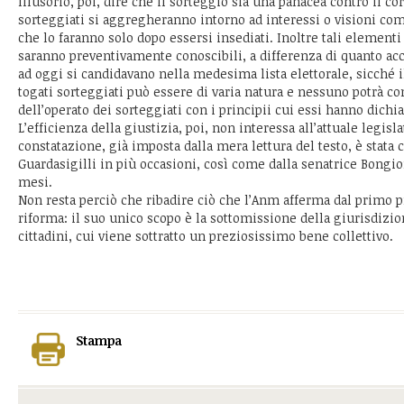
Illusorio, poi, dire che il sorteggio sia una panacea contro il c
sorteggiati si aggregheranno intorno ad interessi o visioni com
che lo faranno solo dopo essersi insediati. Inoltre tali elemen
saranno preventivamente conoscibili, a differenza di quanto a
ad oggi si candidavano nella medesima lista elettorale, sicché il
togati sorteggiati può essere di varia natura e nessuno potrà co
dell’operato dei sorteggiati con i principii cui essi hanno dichiar
L’efficienza della giustizia, poi, non interessa all’attuale legisl
constatazione, già imposta dalla mera lettura del testo, è stata
Guardasigilli in più occasioni, così come dalla senatrice Bongio
mesi.
Non resta perciò che ribadire ciò che l’Anm afferma dal primo pr
riforma: il suo unico scopo è la sottomissione della giurisdizio
cittadini, cui viene sottratto un preziosissimo bene collettivo.
Stampa