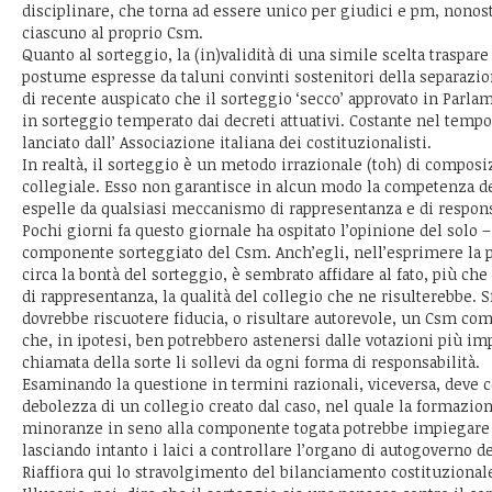
disciplinare, che torna ad essere unico per giudici e pm, nonost
ciascuno al proprio Csm.
Quanto al sorteggio, la (in)validità di una simile scelta traspar
postume espresse da taluni convinti sostenitori della separazio
di recente auspicato che il sorteggio ‘secco’ approvato in Parl
in sorteggio temperato dai decreti attuativi. Costante nel tempo
lanciato dall’ Associazione italiana dei costituzionalisti.
In realtà, il sorteggio è un metodo irrazionale (toh) di compos
collegiale. Esso non garantisce in alcun modo la competenza dei
espelle da qualsiasi meccanismo di rappresentanza e di responsa
Pochi giorni fa questo giornale ha ospitato l’opinione del solo – 
componente sorteggiato del Csm. Anch’egli, nell’esprimere la 
circa la bontà del sorteggio, è sembrato affidare al fato, più ch
di rappresentanza, la qualità del collegio che ne risulterebbe.
dovrebbe riscuotere fiducia, o risultare autorevole, un Csm com
che, in ipotesi, ben potrebbero astenersi dalle votazioni più im
chiamata della sorte li sollevi da ogni forma di responsabilità.
Esaminando la questione in termini razionali, viceversa, deve c
debolezza di un collegio creato dal caso, nel quale la formazi
minoranze in seno alla componente togata potrebbe impiegar
lasciando intanto i laici a controllare l’organo di autogoverno d
Riaffiora qui lo stravolgimento del bilanciamento costituzionale