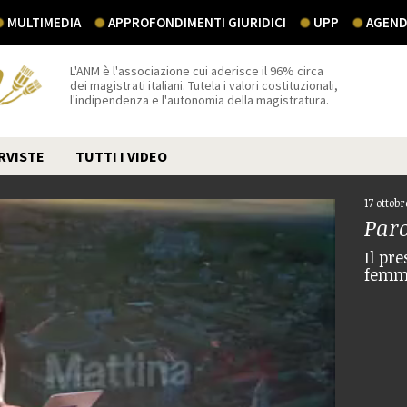
MULTIMEDIA
APPROFONDIMENTI GIURIDICI
UPP
AGEND
L'ANM è l'associazione cui aderisce il 96% circa
dei magistrati italiani. Tutela i valori costituzionali,
l'indipendenza e l'autonomia della magistratura.
RVISTE
TUTTI I VIDEO
17 ottob
Par
Il pr
femmi