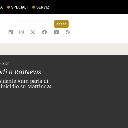
A
SPECIALI
SERVIZI
re 2025
odi a RaiNews
esidente Anm parla di
nicidio su Mattino24