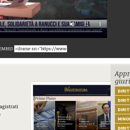
EMBED
Appr
giur
DIRI
DIRIT
agistrati
DIRIT
e
MINOR
DIRI