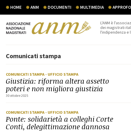
HOME
ANM
DOCUMENTI
MULTIMEDIA
APPROFON
L'ANM è l'associaz
dei magistrati ital
l'indipendenza e 
Comunicati stampa
COMUNICATI STAMPA
- UFFICIO STAMPA
Giustizia: riforma altera assetto
poteri e non migliora giustizia
30 ottobre 2025
COMUNICATI STAMPA
- UFFICIO STAMPA
Ponte: solidarietà a colleghi Corte
Conti, delegittimazione dannosa