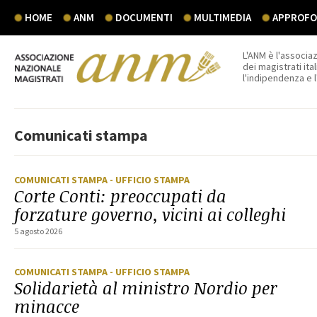
HOME
ANM
DOCUMENTI
MULTIMEDIA
APPROFON
L'ANM è l'associaz
dei magistrati ital
l'indipendenza e 
Comunicati stampa
COMUNICATI STAMPA
- UFFICIO STAMPA
Corte Conti: preoccupati da
forzature governo, vicini ai colleghi
5 agosto 2026
COMUNICATI STAMPA
- UFFICIO STAMPA
Solidarietà al ministro Nordio per
minacce