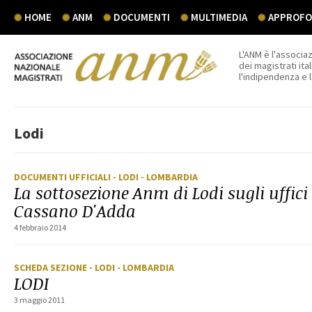
HOME
ANM
DOCUMENTI
MULTIMEDIA
APPROFON
L'ANM è l'associaz
dei magistrati ital
l'indipendenza e 
Lodi
DOCUMENTI UFFICIALI
- LODI
- LOMBARDIA
La sottosezione Anm di Lodi sugli uffici 
Cassano D'Adda
4 febbraio 2014
SCHEDA SEZIONE
- LODI
- LOMBARDIA
LODI
3 maggio 2011