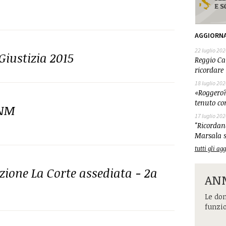
AGGIORN
22 luglio 202
Giustizia 2015
Reggio Cal
ricordare 
18 luglio 202
«Roggero?
tenuto co
ANM
17 luglio 202
a
"Ricordand
Marsala s
tutti gli a
one La Corte assediata - 2a
ANM
Le dom
funzi