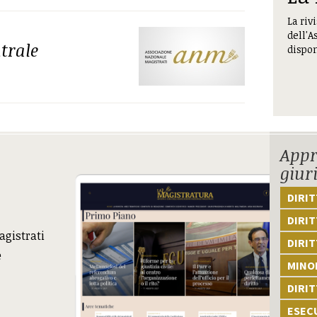
La riv
dell'A
trale
dispon
Appr
giur
DIRI
DIRIT
agistrati
DIRIT
e
MINOR
DIRI
ESEC