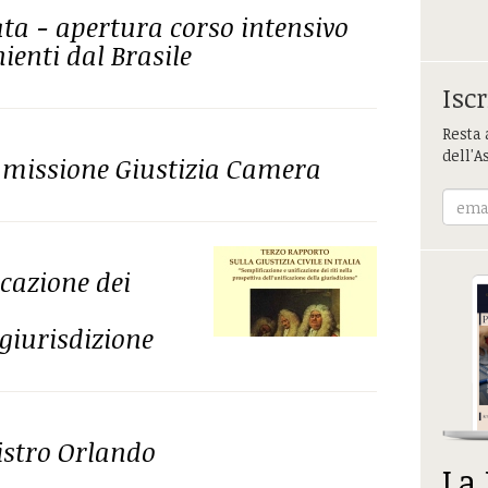
ata - apertura corso intensivo
ienti dal Brasile
Iscr
Resta 
dell'A
missione Giustizia Camera
icazione dei
 giurisdizione
istro Orlando
La