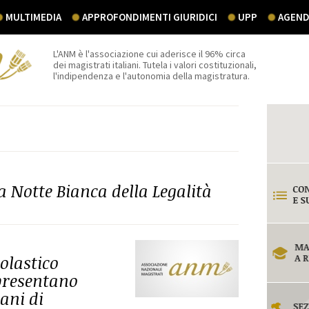
MULTIMEDIA
APPROFONDIMENTI GIURIDICI
UPP
AGEND
L'ANM è l'associazione cui aderisce il 96% circa
dei magistrati italiani. Tutela i valori costituzionali,
l'indipendenza e l'autonomia della magistratura.
a Notte Bianca della Legalità
olastico
 presentano
sani di