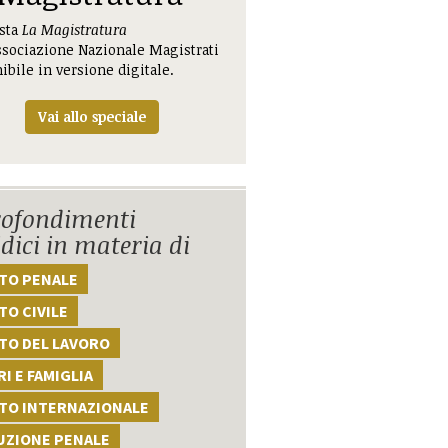
ista
La Magistratura
ssociazione Nazionale Magistrati
ibile in versione digitale.
Vai allo speciale
ofondimenti
idici in materia di
TTO PENALE
TO CIVILE
TO DEL LAVORO
I E FAMIGLIA
TTO INTERNAZIONALE
UZIONE PENALE