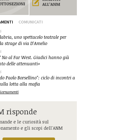
AMENTI
COMUNICATI
6
abria, uno spettacolo teatrale per
la strage di via D'Amelio
6
 No al Far West. Giudici hanno già
nto delle attenuanti»
6
o Paolo Borsellino": ciclo di incontri a
ulla lotta alla mafia
ggiornamenti
 risponde
ande e le curiosità sul
onamento e gli scopi dell'ANM