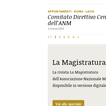
APPUNTAMENTI
- ROMA
- LAZIO
Comitato Direttivo Cen
dell’ANM
1 marzo 2014
«
1
2
3
4
5
6
»
La Magistratura
La rivista
La Magistratura
dell'Associazione Nazionale M
disponibile in versione digital
Vai allo speciale