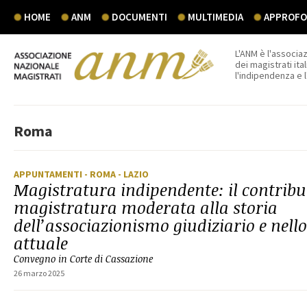
HOME
ANM
DOCUMENTI
MULTIMEDIA
APPROFON
L'ANM è l'associaz
dei magistrati ital
l'indipendenza e 
Roma
APPUNTAMENTI
- ROMA
- LAZIO
Magistratura indipendente: il contribu
magistratura moderata alla storia
dell’associazionismo giudiziario e nell
attuale
Convegno in Corte di Cassazione
26 marzo 2025