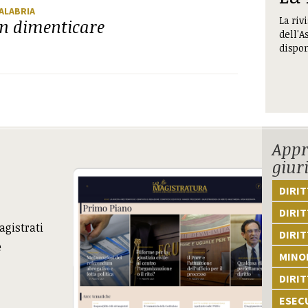
CALABRIA
La riv
on dimenticare
dell'A
dispon
Appr
giur
DIRI
DIRIT
agistrati
DIRIT
e
MINOR
DIRI
ESEC