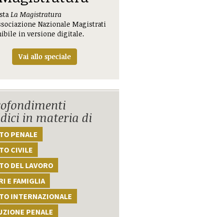
ista
La Magistratura
ssociazione Nazionale Magistrati
ibile in versione digitale.
Vai allo speciale
ofondimenti
idici in materia di
TTO PENALE
TO CIVILE
TO DEL LAVORO
I E FAMIGLIA
TTO INTERNAZIONALE
UZIONE PENALE