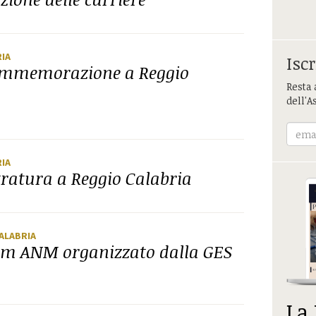
RIA
Iscr
commemorazione a Reggio
Resta 
dell'A
RIA
tratura a Reggio Calabria
CALABRIA
dum ANM organizzato dalla GES
La