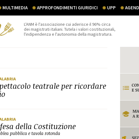
MULTIMEDIA
APPROFONDIMENTI GIURIDICI
UPP
AGEND
L'ANM è l'associazione cui aderisce il 96% circa
dei magistrati italiani. Tutela i valori costituzionali,
l'indipendenza e l'autonomia della magistratura.
CALABRIA
pettacolo teatrale per ricordare
io
CALABRIA
fesa della Costituzione
mblea pubblica e tavola rotonda