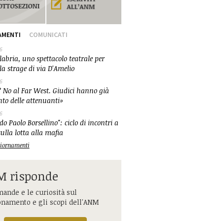
AMENTI
COMUNICATI
6
abria, uno spettacolo teatrale per
la strage di via D'Amelio
6
 No al Far West. Giudici hanno già
nto delle attenuanti»
6
o Paolo Borsellino": ciclo di incontri a
ulla lotta alla mafia
ggiornamenti
 risponde
ande e le curiosità sul
onamento e gli scopi dell'ANM