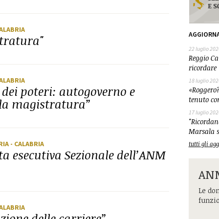
CALABRIA
AGGIORN
stratura"
22 luglio 202
Reggio Cal
ricordare 
CALABRIA
18 luglio 202
dei poteri: autogoverno e
«Roggero?
tenuto co
lla magistratura”
17 luglio 202
"Ricordand
Marsala s
RIA
- CALABRIA
tutti gli a
a esecutiva Sezionale dell’ANM
ANM
Le dom
funzi
CALABRIA
zione delle carriere”