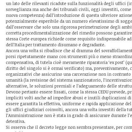
un lato delle rilevanti ricadute sulla funzionalità degli uffici (in
sorveglianza ma anche dei tribunali civili, oggi investiti, come 
nuova competenza) dall’introduzione di questa ulteriore azione
potenzialmente esperibile da un numero elevatissimo di sogge
dall’osservare che solo una rigorosa perimetrazione degli ambit
corretta procedimentalizzazione del rimedio possono garantire q
stessa Corte europea richiede come requisito indispensabile ad
dell’Italia per trattamento disumano e degradante.
Ancora una volta si ribadisce che al dramma del sovraffollamen
porsi ripetutamente mano con strumenti più o meno straordinar
compensativa, di tutela cioè meramente riparatoria ‘ex post’ (qu
diritto del singolo si è ormai verificato) ma, preventivamente, 
organizzativi che assicurino una carcerazione non in contrasto c
umanità (la revisione del sistema sanzionatorio, l’incentivazio
alternative, le soluzioni premiali e l’adeguamento delle struttu
Devono pertanto essere fissati, come la stessa CEDU prevede, pr
impliciti volti anche ad impedire abusi e inutili duplicazioni di
essere garantita la effettiva, uniforme e rapida applicazione del
gli uffici giudiziari coinvolti, ancora una volta investiti della tut
l’Amministrazione non è stata in grado di assicurare durante l
detentiva.
Si osserva che il decreto legge non sembra presentare, per com