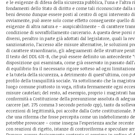
e le esigenze di difesa della sicurezza pubblica, l’una e l’altra 
fondamenti dello Stato di diritto e come tali riconosciute dalla 
beni devono dunque essere posti al centro di ogni intervento di 
ovviamente, può avere solo come effetto conseguente quello di 
esigenze di altra natura e – auspicabilmente – di carattere tran
condizione di sovraffollamento carcerario. A questa deve porsi
diversi, peraltro in parte già adottati dal legislatore, quali la r
sanzionatorio, l’accesso alle misure alternative, le soluzioni 
di carattere straordinario, gli adeguamenti delle strutture penit
Il testo del DDL 631-B, che può essere definito un antecedente “
disposizione qui esaminata, come già osservato in passato dall
di equilibrio fra il necessario rigore sotteso ad ogni limitazion
e la tutela della sicurezza, a detrimento di quest’ultima, con pot
profilo della tranquillità sociale. Va sottolineato che la magistr
luogo comune piuttosto in voga, rifiuta fermamente ogni eccess
misure cautelari; del resto, ad esempio, proprio i magistrati ha
conformità a Costituzione della presunzione assoluta di adegua
carcere (art. 275 comma 3 secondo periodo cpp), tanto da solle
eccezioni di legittimità, poi accolte dalla Corte costituzionale.
che una riforma che fosse percepita come un indebolimento del
potrebbe provocare – come insegna l’esperienza anche recente 
con reazioni di rigetto, istanze di controriforma e speculare ar
Dunque, parere decisamente contrario si esprime in ordine al d