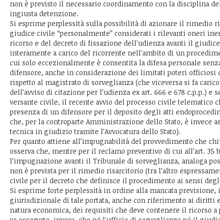
non è previsto il necessario coordinamento con la disciplina de
ingiusta detenzione.
Si esprime perplessità sulla possibilità di azionare il rimedio ri
giudice civile “personalmente” considerati i rilevanti oneri iner
ricorso e del decreto di fissazione dell'udienza avanti il giudi
interamente a carico del ricorrente nell'ambito di un procedimen
cui solo eccezionalmente è consentita la difesa personale senza
difensore, anche in considerazione dei limitati poteri officiosi 
rispetto al magistrato di sorveglianza (che viceversa si fa carico
dell’avviso di citazione per l’udienza ex art. 666 e 678 c.p.p.) e 
versante civile, il recente avvio del processo civile telematico 
presenza di un difensore per il deposito degli atti endoprocedi
che, per la controparte Amministrazione dello Stato, è invece as
tecnica in giudizio tramite l’Avvocatura dello Stato).
Per quanto attiene all’impugnabilità del provvedimento che chi
osserva che, mentre per il reclamo preventivo di cui all’art. 35 b
l’impugnazione avanti il Tribunale di sorveglianza, analoga pos
non è prevista per il rimedio risarcitorio (tra l’altro espressam
civile per il decreto che definisce il procedimento ai sensi degli a
Si esprime forte perplessità in ordine alla mancata previsione, 
giurisdizionale di tale portata, anche con riferimento ai diritti 
natura economica, dei requisiti che deve contenere il ricorso a
va osservato, invero, che né l'ufficio di sorveglianza né il giudi