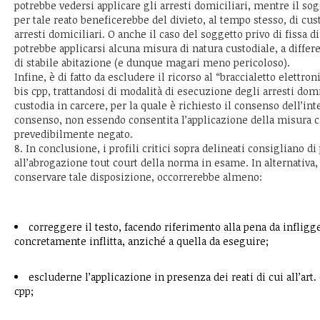
potrebbe vedersi applicare gli arresti domiciliari, mentre il so
per tale reato beneficerebbe del divieto, al tempo stesso, di cus
arresti domiciliari. O anche il caso del soggetto privo di fissa 
potrebbe applicarsi alcuna misura di natura custodiale, a differ
di stabile abitazione (e dunque magari meno pericoloso).
Infine, è di fatto da escludere il ricorso al “braccialetto elettroni
bis cpp, trattandosi di modalità di esecuzione degli arresti domic
custodia in carcere, per la quale è richiesto il consenso dell’int
consenso, non essendo consentita l’applicazione della misura ca
prevedibilmente negato.
8. In conclusione, i profili critici sopra delineati consigliano d
all’abrogazione tout court della norma in esame. In alternativa,
conservare tale disposizione, occorrerebbe almeno:
correggere il testo, facendo riferimento alla pena da infligg
concretamente inflitta, anziché a quella da eseguire;
escluderne l’applicazione in presenza dei reati di cui all’art.
cpp;