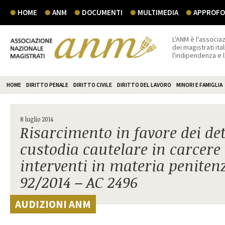
HOME
ANM
DOCUMENTI
MULTIMEDIA
APPROFON
L'ANM è l'associaz
dei magistrati ital
l'indipendenza e 
HOME
DIRITTO PENALE
DIRITTO CIVILE
DIRITTO DEL LAVORO
MINORI E FAMIGLIA
8 luglio 2014
Risarcimento in favore dei de
custodia cautelare in carcere 
interventi in materia peniten
92/2014 – AC 2496
AUDIZIONI ANM