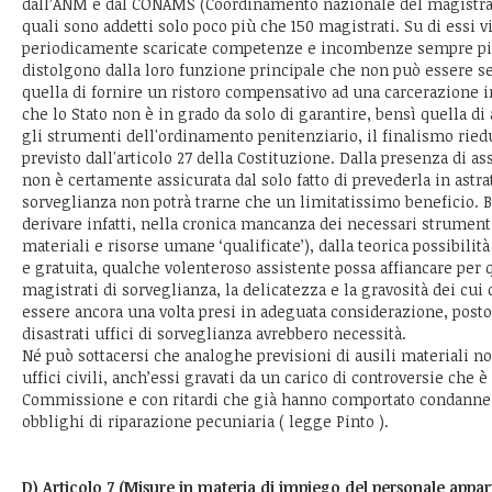
dall’ANM e dal CONAMS (Coordinamento nazionale del magistrati
quali sono addetti solo poco più che 150 magistrati. Su di essi 
periodicamente scaricate competenze e incombenze sempre più
distolgono dalla loro funzione principale che non può essere 
quella di fornire un ristoro compensativo ad una carcerazione
che lo Stato non è in grado da solo di garantire, bensì quella di 
gli strumenti dell'ordinamento penitenziario, il finalismo rie
previsto dall'articolo 27 della Costituzione. Dalla presenza di as
non è certamente assicurata dal solo fatto di prevederla in astra
sorveglianza non potrà trarne che un limitatissimo beneficio. B
derivare infatti, nella cronica mancanza dei necessari strument
materiali e risorse umane ‘qualificate’), dalla teorica possibilit
e gratuita, qualche volenteroso assistente possa affiancare per 
magistrati di sorveglianza, la delicatezza e la gravosità dei c
essere ancora una volta presi in adeguata considerazione, posto c
disastrati uffici di sorveglianza avrebbero necessità.
Né può sottacersi che analoghe previsioni di ausili materiali no
uffici civili, anch’essi gravati da un carico di controversie che 
Commissione e con ritardi che già hanno comportato condanne
obblighi di riparazione pecuniaria ( legge Pinto ).
D) Articolo 7 (Misure in materia di impiego del personale appar