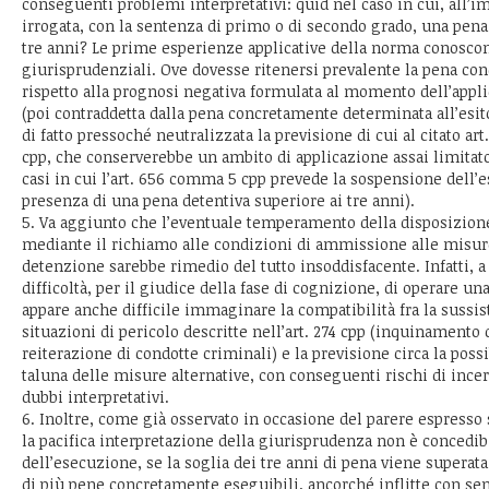
conseguenti problemi interpretativi: quid nel caso in cui, all’
irrogata, con la sentenza di primo o di secondo grado, una pena 
tre anni? Le prime esperienze applicative della norma conoscon
giurisprudenziali. Ove dovesse ritenersi prevalente la pena con
rispetto alla prognosi negativa formulata al momento dell’appl
(poi contraddetta dalla pena concretamente determinata all’esit
di fatto pressoché neutralizzata la previsione di cui al citato ar
cpp, che conserverebbe un ambito di applicazione assai limitato (
casi in cui l’art. 656 comma 5 cpp prevede la sospensione dell’
presenza di una pena detentiva superiore ai tre anni).
5. Va aggiunto che l’eventuale temperamento della disposizion
mediante il richiamo alle condizioni di ammissione alle misure
detenzione sarebbe rimedio del tutto insoddisfacente. Infatti, a
difficoltà, per il giudice della fase di cognizione, di operare u
appare anche difficile immaginare la compatibilità fra la sussis
situazioni di pericolo descritte nell’art. 274 cpp (inquinamento 
reiterazione di condotte criminali) e la previsione circa la pos
taluna delle misure alternative, con conseguenti rischi di ince
dubbi interpretativi.
6. Inoltre, come già osservato in occasione del parere espresso
la pacifica interpretazione della giurisprudenza non è concedib
dell’esecuzione, se la soglia dei tre anni di pena viene superat
di più pene concretamente eseguibili, ancorché inflitte con se