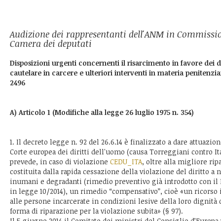
Audizione dei rappresentanti dell'ANM in Commission
Camera dei deputati
Disposizioni urgenti concernenti il risarcimento in favore dei d
cautelare in carcere e ulteriori interventi in materia penitenzia
2496
A) Articolo 1 (Modifiche alla legge 26 luglio 1975 n. 354)
1. Il decreto legge n. 92 del 26.6.14 è finalizzato a dare attuazion
Corte europea dei diritti dell'uomo (causa Torreggiani contro It
prevede, in caso di violazione
CEDU_ITA
, oltre alla migliore ri
costituita dalla rapida cessazione della violazione del diritto a
inumani e degradanti (rimedio preventivo già introdotto con il 
in legge 10/2014), un rimedio “compensativo”, cioè «un ricorso 
alle persone incarcerate in condizioni lesive della loro dignità 
forma di riparazione per la violazione subita» (§ 97).
Il 5 giugno 2014 il Comitato dei ministri del Consiglio d’Europa