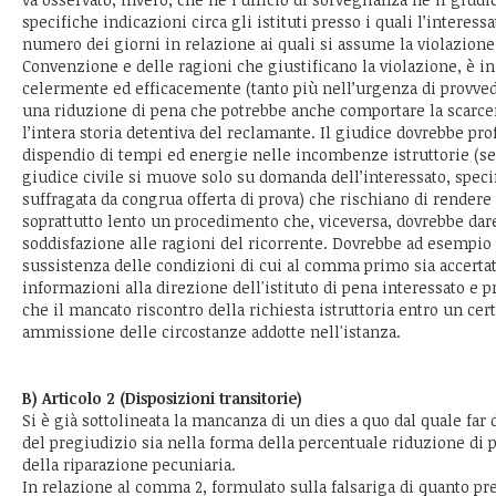
specifiche indicazioni circa gli istituti presso i quali l’interessat
numero dei giorni in relazione ai quali si assume la violazione d
Convenzione e delle ragioni che giustificano la violazione, è in
celermente ed efficacemente (tanto più nell’urgenza di provved
una riduzione di pena che potrebbe anche comportare la scarce
l’intera storia detentiva del reclamante. Il giudice dovrebbe pr
dispendio di tempi ed energie nelle incombenze istruttorie (se
giudice civile si muove solo su domanda dell’interessato, spec
suffragata da congrua offerta di prova) che rischiano di rendere
soprattutto lento un procedimento che, viceversa, dovrebbe da
soddisfazione alle ragioni del ricorrente. Dovrebbe ad esempio 
sussistenza delle condizioni di cui al comma primo sia accertat
informazioni alla direzione dell'istituto di pena interessato e
che il mancato riscontro della richiesta istruttoria entro un ce
ammissione delle circostanze addotte nell'istanza.
B) Articolo 2 (Disposizioni transitorie)
Si è già sottolineata la mancanza di un dies a quo dal quale far d
del pregiudizio sia nella forma della percentuale riduzione di 
della riparazione pecuniaria.
In relazione al comma 2, formulato sulla falsariga di quanto prev