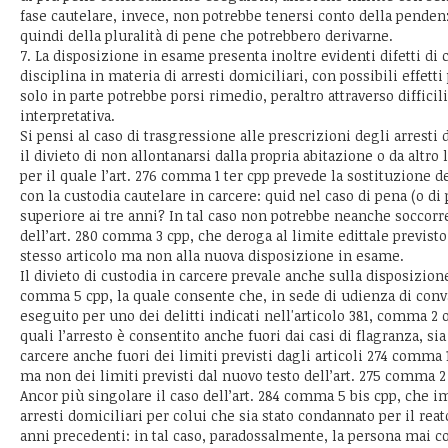
fase cautelare, invece, non potrebbe tenersi conto della penden
quindi della pluralità di pene che potrebbero derivarne.
7. La disposizione in esame presenta inoltre evidenti difetti di
disciplina in materia di arresti domiciliari, con possibili effetti 
solo in parte potrebbe porsi rimedio, peraltro attraverso difficil
interpretativa.
Si pensi al caso di trasgressione alle prescrizioni degli arresti
il divieto di non allontanarsi dalla propria abitazione o da altro
per il quale l’art. 276 comma 1 ter cpp prevede la sostituzione 
con la custodia cautelare in carcere: quid nel caso di pena (o d
superiore ai tre anni? In tal caso non potrebbe neanche soccorr
dell’art. 280 comma 3 cpp, che deroga al limite edittale previst
stesso articolo ma non alla nuova disposizione in esame.
Il divieto di custodia in carcere prevale anche sulla disposizione 
comma 5 cpp, la quale consente che, in sede di udienza di conva
eseguito per uno dei delitti indicati nell'articolo 381, comma 2 o
quali l’arresto è consentito anche fuori dai casi di flagranza, sia
carcere anche fuori dei limiti previsti dagli articoli 274 comma 1
ma non dei limiti previsti dal nuovo testo dell’art. 275 comma 2
Ancor più singolare il caso dell’art. 284 comma 5 bis cpp, che im
arresti domiciliari per colui che sia stato condannato per il rea
anni precedenti: in tal caso, paradossalmente, la persona mai 