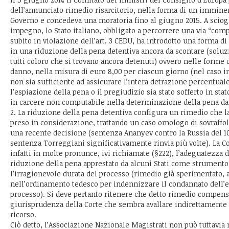
dell’annunciato rimedio risarcitorio, nella forma di un immine
Governo e concedeva una moratoria fino al giugno 2015. A sciog
impegno, lo Stato italiano, obbligato a percorrere una via “com
subito in violazione dell’art. 3 CEDU, ha introdotto una forma d
in una riduzione della pena detentiva ancora da scontare (soluz
tutti coloro che si trovano ancora detenuti) ovvero nelle forme 
danno, nella misura di euro 8,00 per ciascun giorno (nel caso i
non sia sufficiente ad assicurare l’intera detrazione percentual
l’espiazione della pena o il pregiudizio sia stato sofferto in sta
in carcere non computabile nella determinazione della pena da 
2. La riduzione della pena detentiva configura un rimedio che l
preso in considerazione, trattando un caso omologo di sovraffol
una recente decisione (sentenza Ananyev contro la Russia del 10
sentenza Torreggiani significativamente rinvia più volte). La C
infatti in molte pronunce, ivi richiamate (§222), l’adeguatezza
riduzione della pena apprestato da alcuni Stati come strumento 
l’irragionevole durata del processo (rimedio già sperimentato,
nell’ordinamento tedesco per indennizzare il condannato dell’e
processo). Si deve pertanto ritenere che detto rimedio compens
giurisprudenza della Corte che sembra avallare indirettamente l
ricorso.
Ciò detto, l’Associazione Nazionale Magistrati non può tuttavia