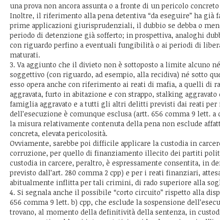
una prova non ancora assunta o a fronte di un pericolo concreto 
Inoltre, il riferimento alla pena detentiva “da eseguire” ha già f
prime applicazioni giurisprudenziali, il dubbio se debba o men
periodo di detenzione già sofferto; in prospettiva, analoghi du
con riguardo perfino a eventuali fungibilità o ai periodi di libe
maturati.
3. Va aggiunto che il divieto non è sottoposto a limite alcuno né 
soggettivo (con riguardo, ad esempio, alla recidiva) né sotto qu
esso opera anche con riferimento ai reati di mafia, a quelli di r
aggravata, furto in abitazione e con strappo, stalking aggravato
famiglia aggravato e a tutti gli altri delitti previsti dai reati pe
dell’esecuzione è comunque esclusa (artt. 656 comma 9 lett. a cp
la misura relativamente contenuta della pena non esclude affat
concreta, elevata pericolosità.
Ovviamente, sarebbe poi difficile applicare la custodia in carcere
corruzione, per quello di finanziamento illecito dei partiti politi
custodia in carcere, peraltro, è espressamente consentita, in de
previsto dall’art. 280 comma 2 cpp) e per i reati finanziari, attes
abitualmente inflitta per tali crimini, di rado superiore alla sogl
4. Si segnala anche il possibile “corto circuito” rispetto alla disp
656 comma 9 lett. b) cpp, che esclude la sospensione dell’esecu
trovano, al momento della definitività della sentenza, in custod