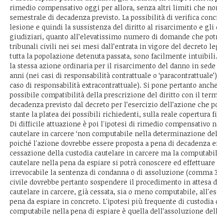
rimedio compensativo oggi per allora, senza altri limiti che no
semestrale di decadenza previsto. La possibilità di verifica conc
lesione e quindi la sussistenza del diritto al risarcimento e gli e
giudiziari, quanto all’elevatissimo numero di domande che pot
tribunali civili nei sei mesi dall’entrata in vigore del decreto l
tutta la popolazione detenuta passata, sono facilmente intuibili
la stessa azione ordinaria per il risarcimento del danno in sede c
anni (nei casi di responsabilità contrattuale o ‘paracontrattuale’
caso di responsabilità extracontrattuale). Si pone pertanto anch
possibile compatibilità della prescrizione del diritto con il te
decadenza previsto dal decreto per l’esercizio dell’azione che p
stante la platea dei possibili richiedenti, sulla reale copertura 
Di difficile attuazione è poi l'ipotesi di rimedio compensativo n
cautelare in carcere ‘non computabile nella determinazione dell
poiché l'azione dovrebbe essere proposta a pena di decadenza e
cessazione della custodia cautelare in carcere ma la computabi
cautelare nella pena da espiare si potrà conoscere ed effettuare
irrevocabile la sentenza di condanna o di assoluzione (comma 3 de
civile dovrebbe pertanto sospendere il procedimento in attesa d
cautelare in carcere, già cessata, sia o meno computabile, all'es
pena da espiare in concreto. L'ipotesi più frequente di custodia
computabile nella pena di espiare è quella dell’assoluzione dell