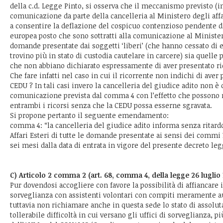
della c.d. Legge Pinto, si osserva che il meccanismo previsto (in
comunicazione da parte della cancelleria al Ministero degli affa
a consentire la deflazione del cospicuo contenzioso pendente da
europea posto che sono sottratti alla comunicazione al Ministero
domande presentate dai soggetti ‘liberi’ (che hanno cessato di e
trovino più in stato di custodia cautelare in carcere) sia quelle 
che non abbiano dichiarato espressamente di aver presentato ri
Che fare infatti nel caso in cui il ricorrente non indichi di aver 
CEDU ? In tali casi invero la cancelleria del giudice adito non è 
comunicazione prevista dal comma 4 con l’effetto che possono
entrambi i ricorsi senza che la CEDU possa esserne sgravata.
Si propone pertanto il seguente emendamento:
comma 4: “la cancelleria del giudice adito informa senza ritard
Affari Esteri di tutte le domande presentate ai sensi dei commi 1
sei mesi dalla data di entrata in vigore del presente decreto leg
C) Articolo 2 comma 2 (art. 68, comma 4, della legge 26 luglio 
Pur dovendosi accogliere con favore la possibilità di affiancare 
sorveglianza con assistenti volontari con compiti meramente au
tuttavia non richiamare anche in questa sede lo stato di assolu
tollerabile difficoltà in cui versano gli uffici di sorveglianza, p