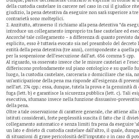
della custodia cautelare in carcere nel caso in cui il giudice rit
giudizio, la pena detentiva da eseguire non sarà superiore a tre 
contrarietà sono molteplici.
2. Anzitutto, attraverso il richiamo alla pena detentiva “da esegu
introduce un collegamento improprio tra fase cautelare ed ese
Ancorché tale collegamento – a differenza di quanto previsto da
esplicito, esso è tuttavia evocato sia nel preambolo del decreto 
entità della pena detentiva (tre anni), corrispondente a quella pr
per la sospensione dell’esecuzione dall’art. 656 comma 5 cpp.
Al riguardo, va osservato invece che le misure cautelari e l’ese
differiscono profondamente sul piano ontologico e su quello f
luogo, la custodia cautelare, carceraria o domiciliare che sia, no
un’anticipazione della pena ma risponde all’esigenza di prevenir
nell’art. 274 cpp.: essa, dunque, tutela la prova e la genuinità di 
fuga (lett. b) e garantisce la sicurezza pubblica (lett. c). Tali es
esecutiva, sfumano invece nella funzione dissuasivo-preventiva
della pena.
Oltre a tale osservazione di carattere generale, che attiene alla 
istituti considerati, forte perplessità suscita il fatto che il divie
collegamento automatico e senza limiti fra pena da eseguire ‘all
un lato e divieto di custodia cautelare dall’altro, il quale, dunq
di situazioni di grave pericolosità dell’imputato o in caso di po