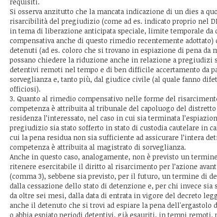
requisiti.
Si osserva anzitutto che la mancata indicazione di un dies a quo 
risarcibilità del pregiudizio (come ad es. indicato proprio nel DL
in tema di liberazione anticipata speciale, limite temporale da cu
compensativa anche di questo rimedio recentemente adottato) 
detenuti (ad es. coloro che si trovano in espiazione di pena da 
possano chiedere la riduzione anche in relazione a pregiudizi s
detentivi remoti nel tempo e di ben difficile accertamento da p
sorveglianza e, tanto più, dal giudice civile (al quale fanno difet
officiosi).
3. Quanto al rimedio compensativo nelle forme del risarcimento
competenza è attribuita al tribunale del capoluogo del distretto 
residenza l’interessato, nel caso in cui sia terminata l’espiazion
pregiudizio sia stato sofferto in stato di custodia cautelare in c
cui la pena residua non sia sufficiente ad assicurare l’intera de
competenza è attribuita al magistrato di sorveglianza.
Anche in questo caso, analogamente, non è previsto un termine 
ritenere esercitabile il diritto al risarcimento per l’azione avant
(comma 3), sebbene sia previsto, per il futuro, un termine di d
dalla cessazione dello stato di detenzione e, per chi invece sia 
da oltre sei mesi, dalla data di entrata in vigore del decreto le
anche il detenuto che si trovi ad espiare la pena dell'ergastolo d
o abbia espiato periodi detentivi, già esauriti, in tempi remoti, 