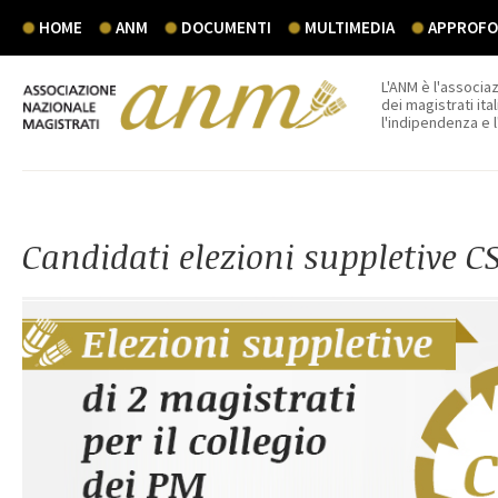
HOME
ANM
DOCUMENTI
MULTIMEDIA
APPROFON
L'ANM è l'associaz
dei magistrati ital
l'indipendenza e 
Candidati elezioni suppletive 