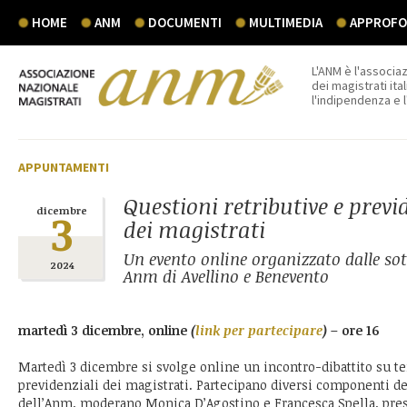
HOME
ANM
DOCUMENTI
MULTIMEDIA
APPROFON
L'ANM è l'associaz
dei magistrati ital
l'indipendenza e 
APPUNTAMENTI
Questioni retributive e previ
3
dicembre
dei magistrati
Un evento online organizzato dalle so
2024
Anm di Avellino e Benevento
martedì 3 dicembre, online
(
link per partecipare
)
– ore 16
Martedì 3 dicembre si svolge online un incontro-dibattito su te
previdenziali dei magistrati. Partecipano diversi componenti del
dell’Anm, moderano Monica D’Agostino e Francesca Spella, pres