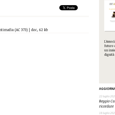
imafia (AC 373) | doc, 62 kb
L'Assoc
futuro 
un insie
dignità 
AGGIORN
22 luglio 202
Reggio Cal
ricordare 
18 luglio 202