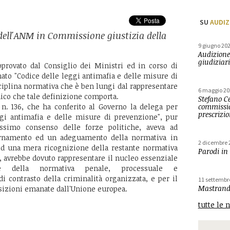
SU
AUDIZ
dell'ANM in Commissione giustizia della
9 giugno 20
Audizione
giudiziari
pprovato dal Consiglio dei Ministri ed in corso di
to "Codice delle leggi antimafia e delle misure di
ciplina normativa che è ben lungi dal rappresentare
6 maggio 20
ico che tale definizione comporta.
Stefano Ce
 n. 136, che ha conferito al Governo la delega per
commissio
prescrizi
gi antimafia e delle misure di prevenzione", pur
ssimo consenso delle forze politiche, aveva ad
rnamento ed un adeguamento della normativa in
2 dicembre 
d una mera ricognizione della restante normativa
Parodi in
ò, avrebbe dovuto rappresentare il nucleo essenziale
 della normativa penale, processuale e
i contrasto della criminalità organizzata, e per il
11 settembr
Mastrandr
sizioni emanate dall'Unione europea.
tutte le 