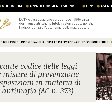
MULTIMEDIA
APPROFONDIMENTI GIURIDICI
UPP
AGEND
L'ANM è l'associazione cui aderisce il 96% circa
dei magistrati italiani. Tutela i valori costituzionali,
l'indipendenza e l'autonomia della magistratura.
TO DEL LAVORO
MINORI E FAMIGLIA
DIRITTO INTERNAZIONALE
ESECUZIONE PENALE
cante codice delle leggi
e misure di prevenzione
posizioni in materia di
antimafia (AC n. 373)