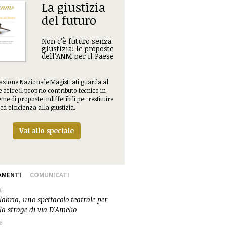
La giustizia
del futuro
Non c’è futuro senza
giustizia: le proposte
dell’ANM per il Paese
iazione Nazionale Magistrati guarda al
e offre il proprio contributo tecnico in
me di proposte indifferibili per restituire
ed efficienza alla giustizia.
Vai allo speciale
AMENTI
COMUNICATI
6
abria, uno spettacolo teatrale per
la strage di via D'Amelio
6