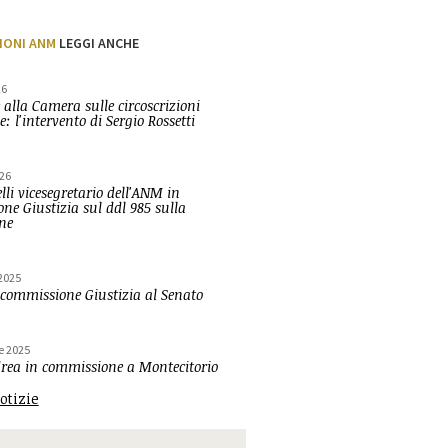
IONI ANM
LEGGI ANCHE
26
 alla Camera sulle circoscrizioni
e: l'intervento di Sergio Rossetti
26
lli vicesegretario dell'ANM in
ne Giustizia sul ddl 985 sulla
one
2025
 commissione Giustizia al Senato
e 2025
ea in commissione a Montecitorio
notizie