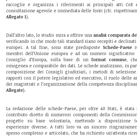
raccoglie e organizza i riferimenti ai principali atti Co
consultazione agevole e immediata delle fonti (cfr. rispettiva
Allegato 1
).
Dall’altro lato, lo studio mira a offrire una
analisi comparata de
verificando in che modo tali standard siano recepiti e declinat
europei. A tal fine, sono state predisposte
Schede-Paese
re
membri dell’Unione europea e ad un numero significativo d
Consiglio d’Europa, sulla base di un
format comune
, ch
omogenea e comparabile dei dati. Le schede analizzano, in parti
composizione dei Consigli giudiziari, i metodi di selezione
rapporti con il potere legislativo ed esecutivo, il ruolo delle a
dei magistrati e l’organizzazione della competenza disciplinar
Allegate
).
La redazione delle schede-Paese, per oltre 40 Stati, è stata 
contributo diretto di numerosi componenti della Commission
progetto su base volontaria, mettendo a disposizione
esperienze diverse. A tutti loro va un sincero ringraziament
spesso complesso e articolato, che ha richiesto un’attenta ricer