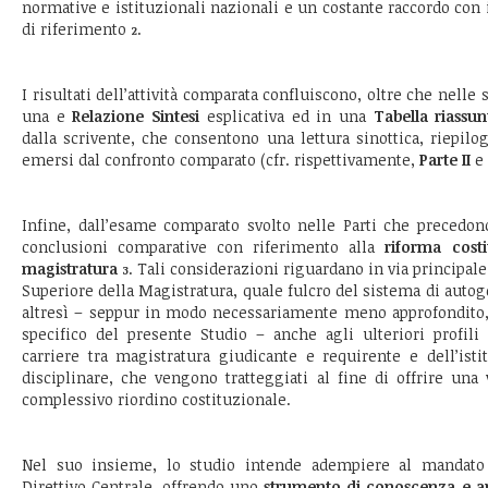
normative e istituzionali nazionali e un costante raccordo con
di riferimento
.
2
I risultati dell’attività comparata confluiscono, oltre che nelle
una e
Relazione Sintesi
esplicativa ed in una
Tabella riassun
dalla scrivente, che consentono una lettura sinottica, riepilog
emersi dal confronto comparato (cfr. rispettivamente,
Parte II
e
Infine, dall’esame comparato svolto nelle Parti che precedon
conclusioni comparative con riferimento alla
riforma costi
magistratura
. Tali considerazioni riguardano in via principale
3
Superiore della Magistratura, quale fulcro del sistema di auto
altresì – seppur in modo necessariamente meno approfondito, 
specifico del presente Studio – anche agli ulteriori profili
carriere tra magistratura giudicante e requirente e dell’isti
disciplinare, che vengono tratteggiati al fine di offrire una
complessivo riordino costituzionale.
Nel suo insieme, lo studio intende adempiere al mandato 
Direttivo Centrale, offrendo uno
strumento di conoscenza e 