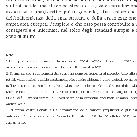
su basi solide, ma al tempo stesso di agevole consultazione
associativi, ai magistrati e, più in generale, a tutti coloro che
dell’indipendenza della magistratura e della organizzazion
ampia area europea. L’auspicio è che esso possa contribuire a 
consapevole e informato, nel solco degli standard europei e d
Stato di diritto.
Note:
1. La proposta è stata approvata alla riunione del CDC dell’ANM del 7 novembre 2025 ed i
ai componenti della commissione volontari il 19 novembre 2025.
2. Si ringraziano, i componenti della commissione partecipanti al progetto: Antonella
Bettiol, Valeria Bolici, Daniela Cardamone, Alessandro Chiauzzi, Clara Ciofetti, Domeni
Raffaella Dimatteo, Sergio De Nicola, Giuseppe Di Giorgio, Alessandra Dominici, Gi
Michele Incani, Romina Incutti, Lorenzo Lentini, Chiara Maria Paolucci, Angelo Parisi,
Silvia Rosà, Giovanni Verardi; e i Coordinatori della Commissione: Paola Cesaroni, Anto
Andrea Reale.
3. “Riforma costituzionale sulla separazione delle carriere (requirenti e giudica
autogoverno”, pubblicata sulla Gazzetta Ufficiale n. 253 del 30 ottobre 2025, s
confermativo