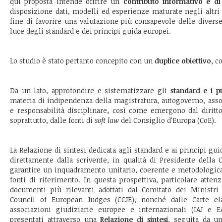
qui proposta intende offrire un
contributo informativo e di
disposizione dati, modelli ed esperienze maturate negli altri
fine di favorire una valutazione più consapevole delle diverse
luce degli standard e dei principi guida europei.
Lo studio è stato pertanto concepito con un
duplice obiettivo
, c
Da un lato, approfondire e sistematizzare gli
standard e i p
materia di indipendenza della magistratura, autogoverno, ass
e responsabilità disciplinare, così come emergono dal diritt
soprattutto, dalle fonti di
soft law
del Consiglio d’Europa (CoE).
La Relazione di sintesi dedicata agli standard e ai principi gui
direttamente dalla scrivente, in qualità di Presidente della
garantire un inquadramento unitario, coerente e metodolog
fonti di riferimento. In questa prospettiva, particolare atten
documenti più rilevanti adottati dal Comitato dei Ministri
Council of European Judges (CCJE), nonché dalle Carte ela
associazioni giudiziarie europee e internazionali (IAJ e E
presentati attraverso una
Relazione di sintesi
, seguita da 