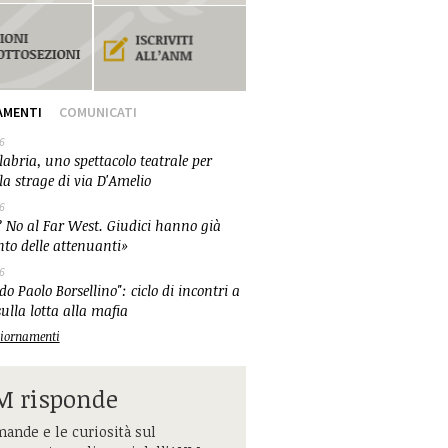
AMENTI
COMUNICATI
6
abria, uno spettacolo teatrale per
la strage di via D'Amelio
6
 No al Far West. Giudici hanno già
nto delle attenuanti»
6
o Paolo Borsellino": ciclo di incontri a
ulla lotta alla mafia
ggiornamenti
 risponde
ande e le curiosità sul