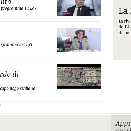
lita
La
del programma su La7
La riv
dell'A
dispon
rogramma del Tg3
rdo di
 capoluogo siciliano
»
Appr
giur