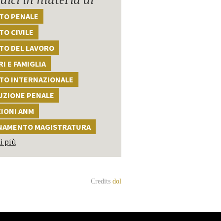
TTO PENALE
TO CIVILE
TO DEL LAVORO
I E FAMIGLIA
TTO INTERNAZIONALE
UZIONE PENALE
ZIONI ANM
NAMENTO MAGISTRATURA
i più
Credits
dol