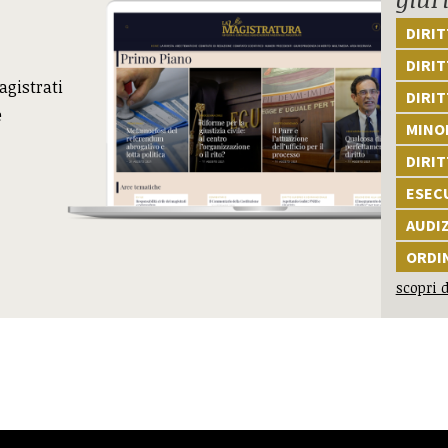
DIRI
DIRIT
agistrati
DIRIT
e
MINOR
DIRI
ESEC
AUDI
ORDI
scopri d