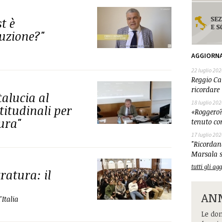
t è
tuzione?"
AGGIORN
22 luglio 202
Reggio Cal
ricordare 
alucia al
18 luglio 202
titudinali per
«Roggero?
ura"
tenuto co
17 luglio 202
"Ricordand
Marsala s
tutti gli a
ratura: il
ANM
Italia
Le dom