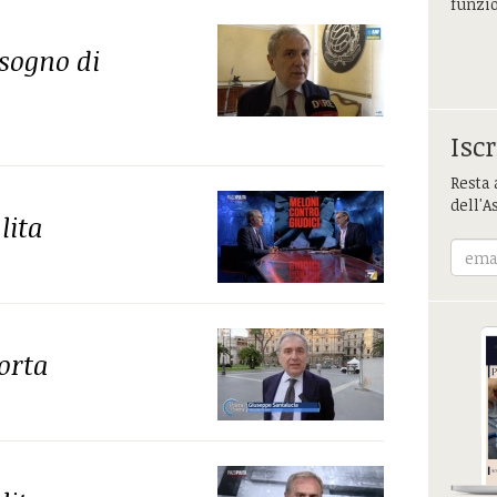
funzi
isogno di
Iscr
Resta 
dell'A
lita
orta