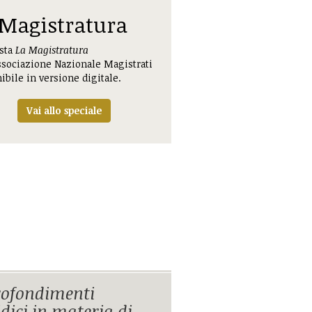
 Magistratura
ista
La Magistratura
ssociazione Nazionale Magistrati
ibile in versione digitale.
Vai allo speciale
ofondimenti
idici in materia di