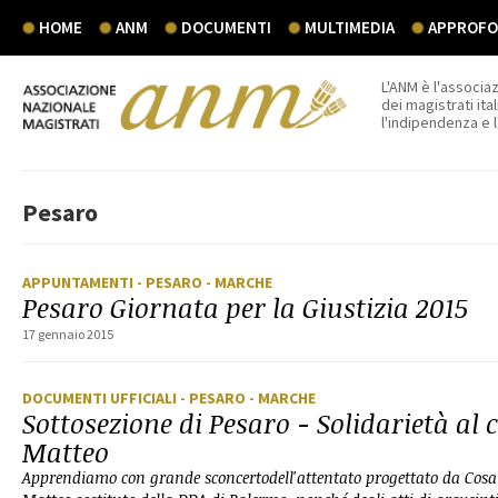
HOME
ANM
DOCUMENTI
MULTIMEDIA
APPROFON
L'ANM è l'associaz
dei magistrati ital
l'indipendenza e 
Pesaro
APPUNTAMENTI
- PESARO
- MARCHE
Pesaro Giornata per la Giustizia 2015
17 gennaio 2015
DOCUMENTI UFFICIALI
- PESARO
- MARCHE
Sottosezione di Pesaro - Solidarietà al 
Matteo
Apprendiamo con grande sconcertodell'attentato progettato da Cosa