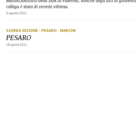
Matteo,sostituto della DDA di Palermo, nonché degli atti di graveint
collega è stato di recente vittima.
9 agosto 2011
SCHEDA SEZIONE
- PESARO
- MARCHE
PESARO
18 aprile 2011